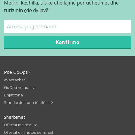
Merrni këshilla, truke dhe lajme për udhëtimet dhe
turizmin çdo dy javë!
Konfirmo
Pse GoOpti?
Avantazhet
GoOpti në numra
Linjat tona
Standardet tona të cilësisë
Shërbimet
Ofertat më të mira
Ofertat e minutës së fundit