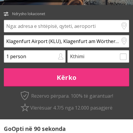
Ndrysho lokacionet
Kthimi
Rezervo përpara. 100% të garantuar!
Vlerësuar 4.7/5 nga 12.000 pasagjerë
GoOpti në 90 sekonda