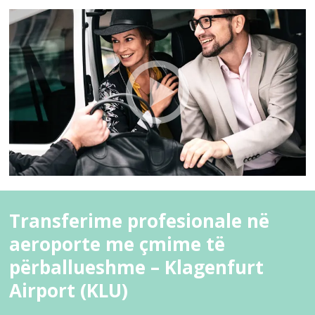
Transferime profesionale në
aeroporte me çmime të
përballueshme – Klagenfurt
Airport (KLU)