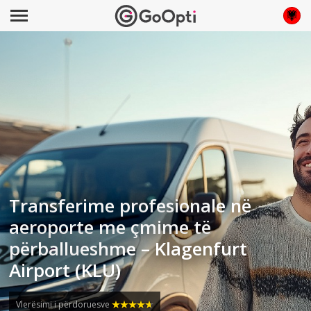
Transferime profesionale në
aeroporte me çmime të
përballueshme – Klagenfurt
Airport (KLU)
Vlerësimi i përdoruesve