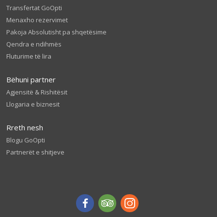
Transfertat GoOpti
Menaxho rezervimet
Pakoja Absolutisht pa shqetësime
Qendra e ndihmës
Fluturime të lira
Bëhuni partner
Agjensitë & Rishitësit
Llogaria e biznesit
Rreth nesh
Blogu GoOpti
Partnerët e shitjeve