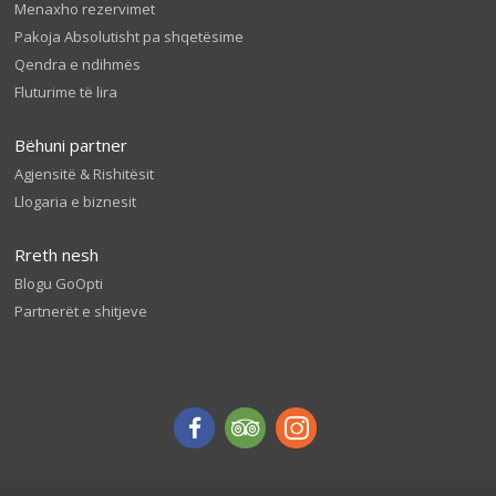
Menaxho rezervimet
Pakoja Absolutisht pa shqetësime
Qendra e ndihmës
Fluturime të lira
Bëhuni partner
Agjensitë & Rishitësit
Llogaria e biznesit
Rreth nesh
Blogu GoOpti
Partnerët e shitjeve