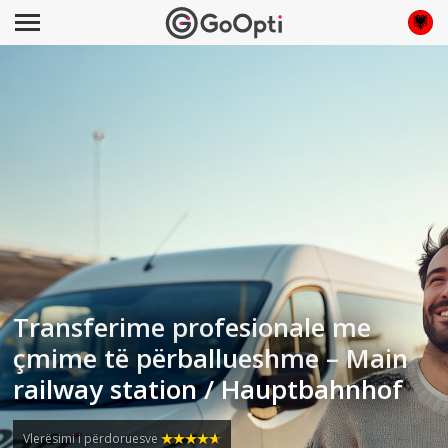
Transferime profesionale me
çmime të përballueshme – Main
railway station / Hauptbahnhof
Vlerësimi i përdoruesve