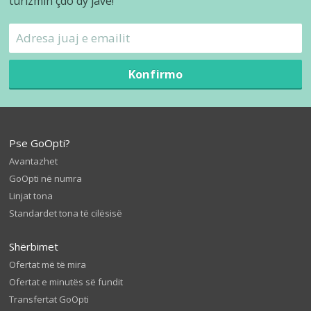
turizmin çdo dy javë!
Konfirmo
Pse GoOpti?
Avantazhet
GoOpti në numra
Linjat tona
Standardet tona të cilësisë
Shërbimet
Ofertat më të mira
Ofertat e minutës së fundit
Transfertat GoOpti