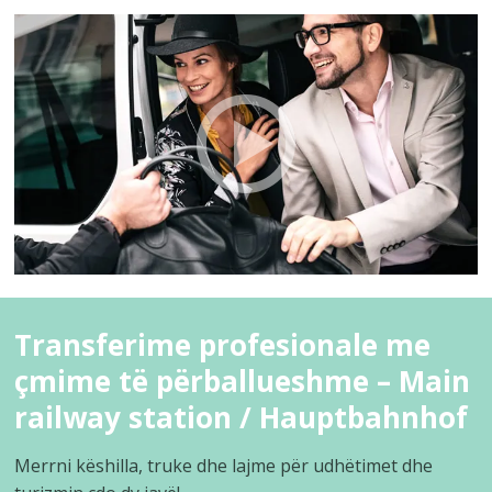
Transferime profesionale me
çmime të përballueshme – Main
railway station / Hauptbahnhof
Merrni këshilla, truke dhe lajme për udhëtimet dhe