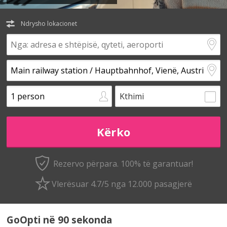
Ndrysho lokacionet
Kthimi
Rezervo përpara. 100% të garantuar!
Vlerësuar 4.7/5 nga 12.000 pasagjerë
GoOpti në 90 sekonda