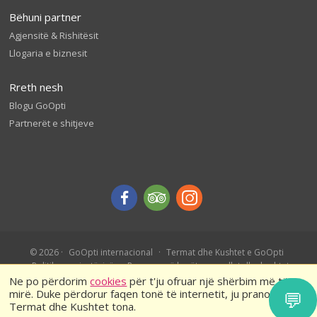
Bëhuni partner
Agjensitë & Rishitësit
Llogaria e biznesit
Rreth nesh
Blogu GoOpti
Partnerët e shitjeve
© 2026
GoOpti internacional
Termat dhe Kushtet e GoOpti
Politika e privatësisë
Rezervo më herët – rregullat dhe kushtet
Ne po përdorim
cookies
për t'ju ofruar një shërbim më të
mirë. Duke përdorur faqen tonë të internetit, ju pranoni
💬
Termat dhe Kushtet tona.