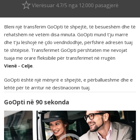
Vlerësuar 4.7/5 nga 12.000 pasagjerë
Bleni një transferim GoOpti të shpejtë, të besueshëm dhe të
rehatshëm në vetëm disa minuta. GoOpti mund t'ju marrë
dhe t'ju lëshojë në çdo vendndodhje, përfshirë adresën tuaj
të shtëpisë. Transferimet GoOpti përshtaten me nevojat
tuaja me orare fleksibile për transferimet në rrugën
Vienë - Celje
.
GoOpti është një mënyrë e shpejtë, e përballueshme dhe e
lehtë për të arritur në destinacionin tuaj.
GoOpti në 90 sekonda