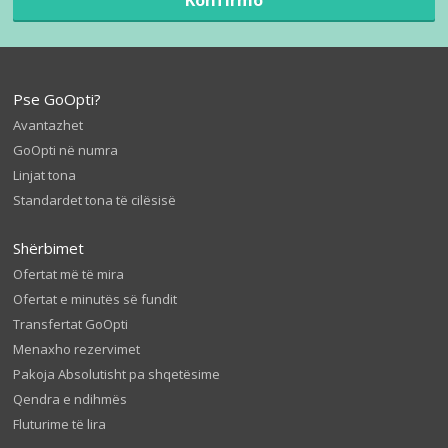
Pse GoOpti?
Avantazhet
GoOpti në numra
Linjat tona
Standardet tona të cilësisë
Shërbimet
Ofertat më të mira
Ofertat e minutës së fundit
Transfertat GoOpti
Menaxho rezervimet
Pakoja Absolutisht pa shqetësime
Qendra e ndihmës
Fluturime të lira