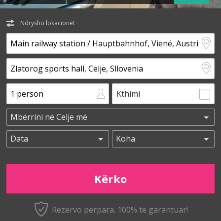
Ndrysho lokacionet
Kthimi
Rezervo përpara. 100% të garantuar!