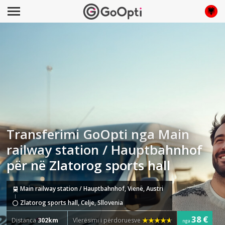
Transferimi GoOpti nga Main
railway station / Hauptbahnhof
për në Zlatorog sports hall
Main railway station / Hauptbahnhof, Vienë, Austri
Zlatorog sports hall, Celje, Sllovenia
38 €
Distanca
302km
Vlerësimi i përdoruesve
nga