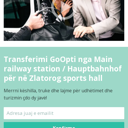
Transferimi GoOpti nga Main
railway station / Hauptbahnhof
për në Zlatorog sports hall
Merrni këshilla, truke dhe lajme për udhëtimet dhe
turizmin çdo dy javë!
Konfirmo