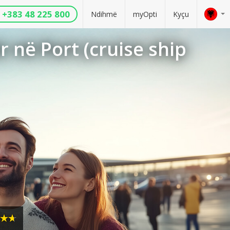
+383 48 225 800
Ndihmë
myOpti
Kyçu
 në Port (cruise ship