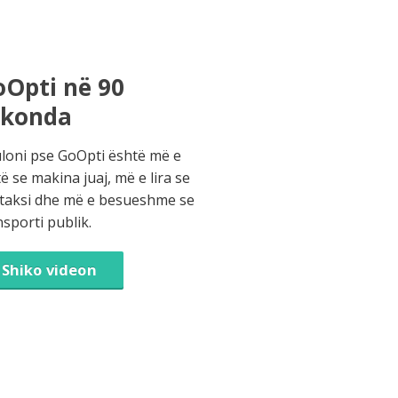
Opti në 90
ekonda
loni pse GoOpti është më e
të se makina juaj, më e lira se
 taksi dhe më e besueshme se
nsporti publik.
Shiko videon