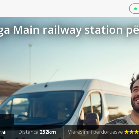
a Main railway station për
Distanca
252km
Vlerësimi i përdoruesve
ali