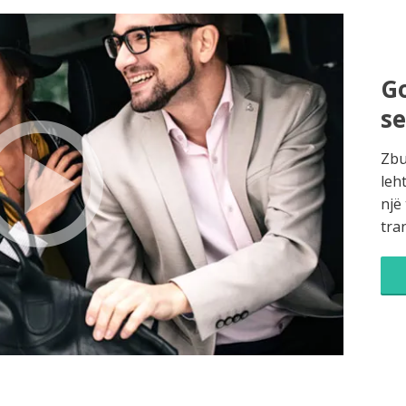
Go
s
Zbu
leh
një
tra