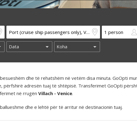
të besueshëm dhe të rehatshëm në vetëm disa minuta. GoOpti mun
e, përfshirë adresën tuaj të shtëpisë. Transferimet GoOpti përs
nsferimet në rrugën
Villach - Venice
.
llueshme dhe e lehtë për të arritur në destinacionin tuaj.