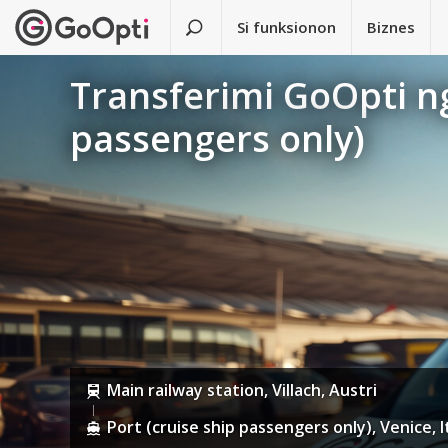
Si funksionon
Biznes
Transferimi GoOpti ng
passengers only)
Main railway station, Villach, Austri
Port (cruise ship passengers only), Venice, It