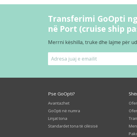
Transferimi GoOpti ng
në Port (cruise ship p
Merrni këshilla, truke dhe lajme për ud
Pse GoOpti?
Shë
Avantazhet
Ofer
GoOpti në numra
Ofer
Linjat tona
Tran
Standardet tona të cilësisë
Men
Pako