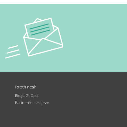
Rreth nesh
Blogu GoOpti
Partnerët e shitjeve