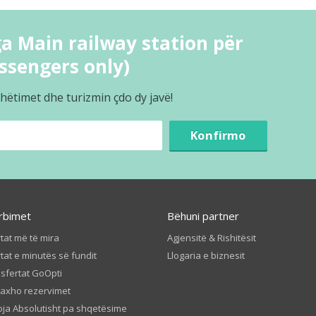
a Main railway station për
assengers only)
hëtimet dhe turizmin çdo dy javë!
Konfirmo
rbimet
Bëhuni partner
tat më të mira
Agjensitë & Rishitësit
tat e minutës së fundit
Llogaria e biznesit
sfertat GoOpti
axho rezervimet
ja Absolutisht pa shqetësime