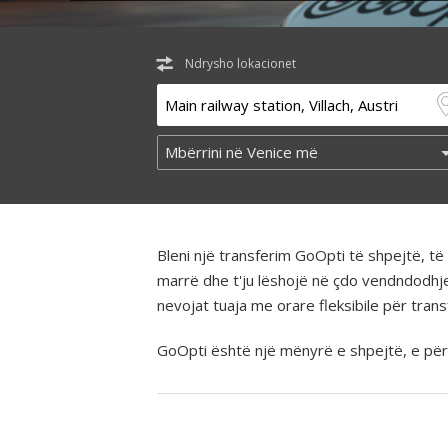
Ndrysho lokacionet
Bleni një transferim GoOpti të shpejtë, 
marrë dhe t'ju lëshojë në çdo vendndodhj
nevojat tuaja me orare fleksibile për tra
GoOpti është një mënyrë e shpejtë, e përba