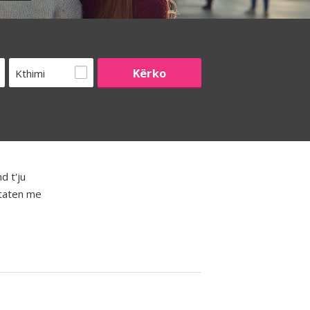
Kthimi
d t'ju
htaten me