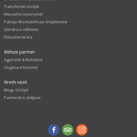
Transfertat GoOpti
Menaxho rezervimet
Pakoja Absolutisht pa shqetësime
Qendra e ndihmës
Fluturime të lira
Bëhuni partner
Agjensitë & Rishitësit
Llogaria e biznesit
Rreth nesh
Blogu GoOpti
Partnerët e shitjeve