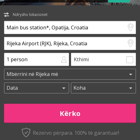
Ndrysho lokacionet
Kthimi
Rezervo përpara. 100% të garantuar!