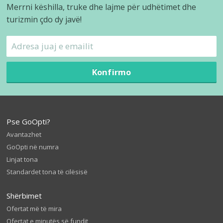
Merrni këshilla, truke dhe lajme për udhëtimet dhe
turizmin çdo dy javë!
Konfirmo
Pse GoOpti?
Avantazhet
GoOpti në numra
Linjat tona
Standardet tona të cilësisë
Shërbimet
Ofertat më të mira
Ofertat e minutës së fundit