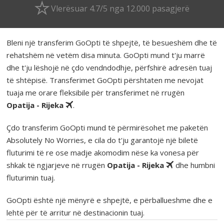
Vlerësuar 4.7/5 nga 12.000 pasagjerë
Bleni një transferim GoOpti të shpejtë, të besueshëm dhe të
rehatshëm në vetëm disa minuta. GoOpti mund t'ju marrë
dhe t'ju lëshojë në çdo vendndodhje, përfshirë adresën tuaj
të shtëpisë. Transferimet GoOpti përshtaten me nevojat
tuaja me orare fleksibile për transferimet në rrugën
Opatija - Rijeka
.
Çdo transferim GoOpti mund të përmirësohet me paketën
Absolutely No Worries, e cila do t'ju garantojë një biletë
fluturimi të re ose madje akomodim nëse ka vonesa për
shkak të ngjarjeve në rrugën
Opatija - Rijeka
dhe humbni
fluturimin tuaj.
GoOpti është një mënyrë e shpejtë, e përballueshme dhe e
lehtë për të arritur në destinacionin tuaj.