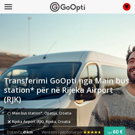
Transferimi GoOpti nga Main bus
station* për në Rijeka Airport
(RJK)
Main bus station*, Opatija, Croatia
Rijeka Airport (RJK), Rijeka, Croatia
60 €
Distanca
41km
Vlerësimi i përdoruesve
nga