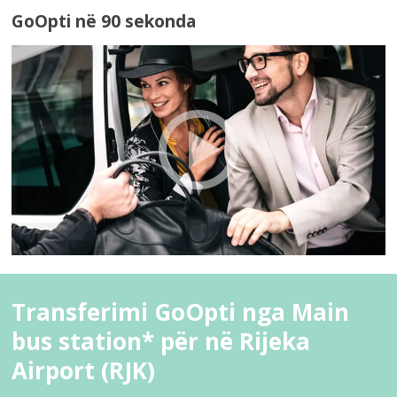
GoOpti në 90 sekonda
Transferimi GoOpti nga Main
bus station* për në Rijeka
Airport (RJK)