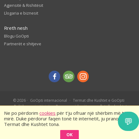
Agjensitë & Rishitësit
Llogaria e biznesit
Rreth nesh
Blogu GoOpti
Partnerët e shitjeve
© 2026
GoOpti internacional
Termat dhe Kushtet e GoOpti
Politika e privatësisë
Rezervo më herët – rregullat dhe kushtet
Ne po përdorim
cookies
për t'ju ofruar një shërbim më të
mirë. Duke përdorur faqen tonë të internetit, ju pranoni
💬
Termat dhe Kushtet tona.
OK