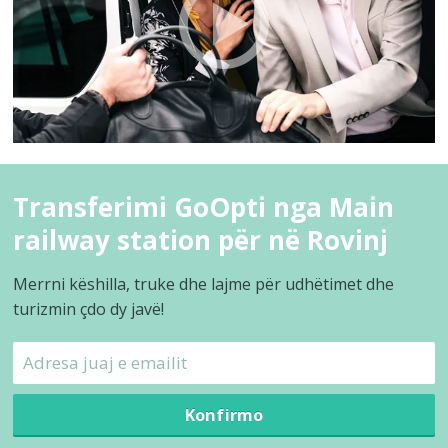
Transferimi GoOpti nga Main
railway station për në Rovinj
Merrni këshilla, truke dhe lajme për udhëtimet dhe
turizmin çdo dy javë!
Konfirmo