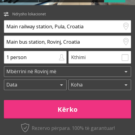
Ndrysho lokacionet
Kthimi
Rezervo përpara. 100% të garantuar!