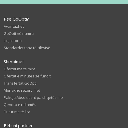
Pse GoOpti?
Avantazhet
GoOpti në numra
Linjat tona
Standardet tona të cilësisë
Shërbimet
Ofertat më të mira
Ofertat e minutës së fundit
Transfertat GoOpti
Menaxho rezervimet
Pakoja Absolutisht pa shqetësime
Qendra e ndihmës
Fluturime të lira
Bëhuni partner