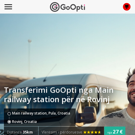
Transferimi GoOpti nga Main
railway station për në Rovinj
Main railway station, Pula, Croatia
Rovinj, Croatia
27 €
Distanca
35km
Vlerësimi i përdoruesve
nga