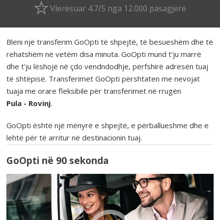
Vlerësuar 4.7/5 nga 12.000 pasagjerë
Bleni një transferim GoOpti të shpejtë, të besueshëm dhe të
rehatshëm në vetëm disa minuta. GoOpti mund t'ju marrë
dhe t'ju lëshojë në çdo vendndodhje, përfshirë adresën tuaj
të shtëpisë. Transferimet GoOpti përshtaten me nevojat
tuaja me orare fleksibile për transferimet në rrugën
Pula - Rovinj
.
GoOpti është një mënyrë e shpejtë, e përballueshme dhe e
lehtë për të arritur në destinacionin tuaj.
GoOpti në 90 sekonda