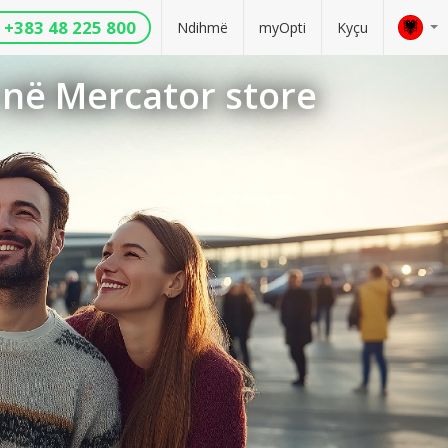
+383 48 225 800
Ndihmë
myOpti
Kyçu
r në Mercator store