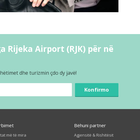
 Rijeka Airport (RJK) për në
hëtimet dhe turizmin çdo dy javë!
Konfirmo
rbimet
Bëhuni partner
tat më të mira
Agjensitë & Rishitësit