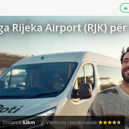
a Rijeka Airport (RJK) pë
Distanca
62km
Vlerësimi i përdoruesve