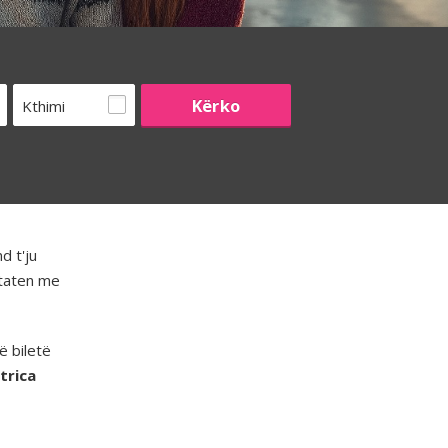
Kthimi
d t'ju
htaten me
ë biletë
strica