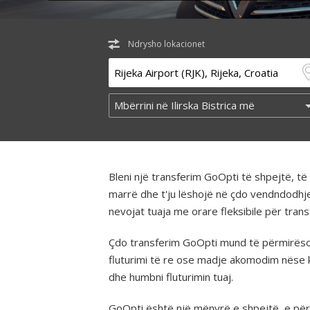
Ndrysho lokacionet
Bleni një transferim GoOpti të shpejtë, 
marrë dhe t'ju lëshojë në çdo vendndodhj
nevojat tuaja me orare fleksibile për tra
Çdo transferim GoOpti mund të përmirësohe
fluturimi të re ose madje akomodim nëse 
dhe humbni fluturimin tuaj.
GoOpti është një mënyrë e shpejtë, e përba