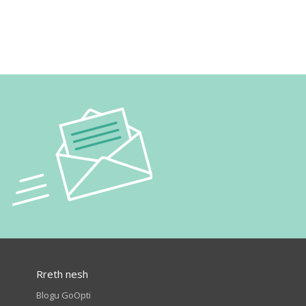
Rreth nesh
Blogu GoOpti