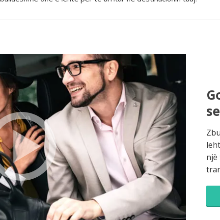
Go
s
Zbu
leh
një
tra