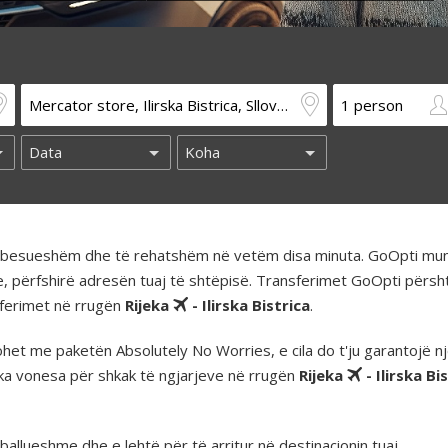
të besueshëm dhe të rehatshëm në vetëm disa minuta. GoOpti mun
e, përfshirë adresën tuaj të shtëpisë. Transferimet GoOpti përs
nsferimet në rrugën
Rijeka
- Ilirska Bistrica
.
t me paketën Absolutely No Worries, e cila do t'ju garantojë nj
ka vonesa për shkak të ngjarjeve në rrugën
Rijeka
- Ilirska Bi
llueshme dhe e lehtë për të arritur në destinacionin tuaj.