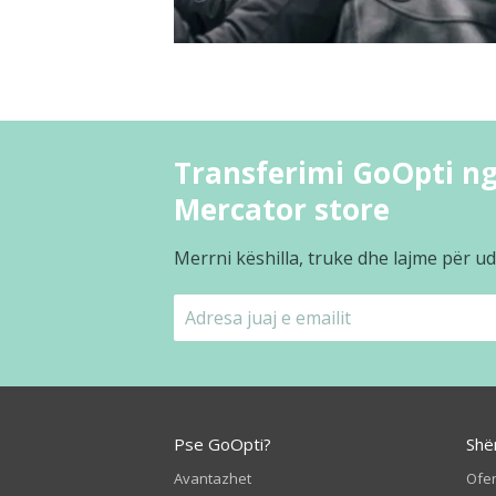
Transferimi GoOpti nga
Mercator store
Merrni këshilla, truke dhe lajme për ud
Pse GoOpti?
Shë
Avantazhet
Ofer