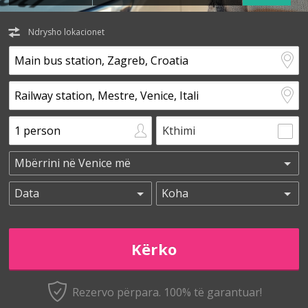
Ndrysho lokacionet
Kthimi
Rezervo përpara. 100% të garantuar!