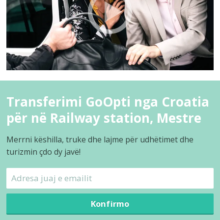
Transferimi GoOpti nga Croatia
për në Railway station, Mestre
Merrni këshilla, truke dhe lajme për udhëtimet dhe
turizmin çdo dy javë!
Konfirmo