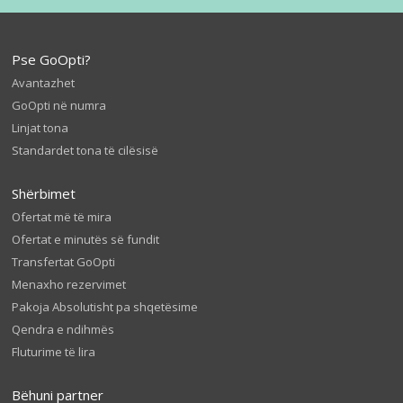
Pse GoOpti?
Avantazhet
GoOpti në numra
Linjat tona
Standardet tona të cilësisë
Shërbimet
Ofertat më të mira
Ofertat e minutës së fundit
Transfertat GoOpti
Menaxho rezervimet
Pakoja Absolutisht pa shqetësime
Qendra e ndihmës
Fluturime të lira
Bëhuni partner