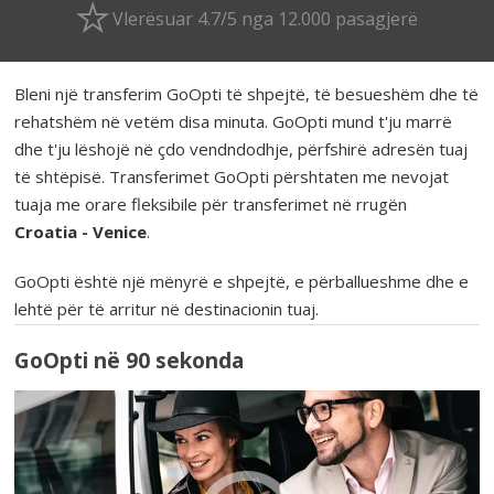
Vlerësuar 4.7/5 nga 12.000 pasagjerë
Bleni një transferim GoOpti të shpejtë, të besueshëm dhe të
rehatshëm në vetëm disa minuta. GoOpti mund t'ju marrë
dhe t'ju lëshojë në çdo vendndodhje, përfshirë adresën tuaj
të shtëpisë. Transferimet GoOpti përshtaten me nevojat
tuaja me orare fleksibile për transferimet në rrugën
Croatia - Venice
.
GoOpti është një mënyrë e shpejtë, e përballueshme dhe e
lehtë për të arritur në destinacionin tuaj.
GoOpti në 90 sekonda