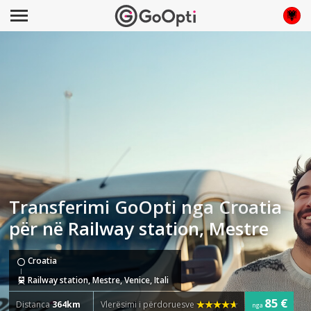
Transferimi GoOpti nga Croatia
për në Railway station, Mestre
Croatia
Railway station, Mestre, Venice, Itali
85 €
Distanca
364km
Vlerësimi i përdoruesve
nga