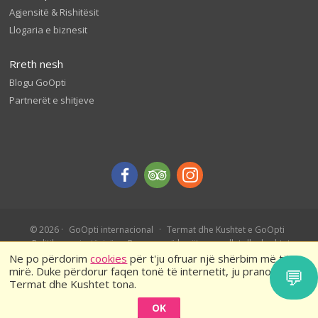
Agjensitë & Rishitësit
Llogaria e biznesit
Rreth nesh
Blogu GoOpti
Partnerët e shitjeve
© 2026
GoOpti internacional
Termat dhe Kushtet e GoOpti
Politika e privatësisë
Rezervo më herët – rregullat dhe kushtet
Ne po përdorim
cookies
për t'ju ofruar një shërbim më të
mirë. Duke përdorur faqen tonë të internetit, ju pranoni
💬
Termat dhe Kushtet tona.
OK