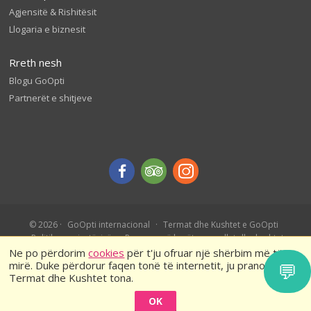
Agjensitë & Rishitësit
Llogaria e biznesit
Rreth nesh
Blogu GoOpti
Partnerët e shitjeve
© 2026
GoOpti internacional
Termat dhe Kushtet e GoOpti
Politika e privatësisë
Rezervo më herët – rregullat dhe kushtet
Ne po përdorim
cookies
për t'ju ofruar një shërbim më të
mirë. Duke përdorur faqen tonë të internetit, ju pranoni
💬
Termat dhe Kushtet tona.
OK