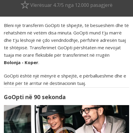
Vlerësuar 4.7/5 nga 12.000 pasagjerë
Bleni një transferim GoOpti të shpejtë, të besueshëm dhe të
rehatshëm në vetëm disa minuta. GoOpti mund t'ju marrë
dhe t'ju lëshojë në çdo vendndodhje, përfshirë adresën tuaj
të shtëpisë. Transferimet GoOpti përshtaten me nevojat
tuaja me orare fleksibile për transferimet në rrugën
Bolonja - Koper
.
GoOpti është një mënyrë e shpejtë, e përballueshme dhe e
lehtë për të arritur në destinacionin tuaj.
GoOpti në 90 sekonda