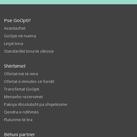
Pse GoOpti?
Avantazhet
GoOpti në numra
Linjat tona
Standardet tona të cilësisë
Shërbimet
Ofertat më të mira
Ofertat e minutës së fundit
Transfertat GoOpti
Menaxho rezervimet
Pakoja Absolutisht pa shqetësime
Qendra e ndihmës
Fluturime të lira
Bëhuni partner