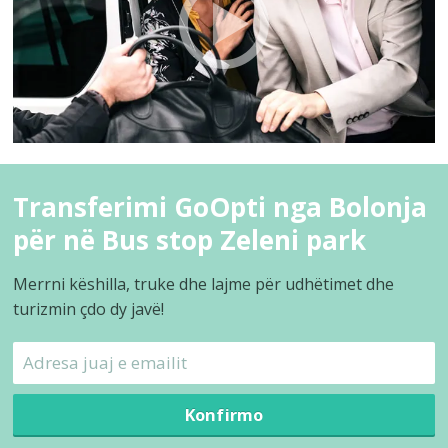
Transferimi GoOpti nga Bolonja
për në Bus stop Zeleni park
Merrni këshilla, truke dhe lajme për udhëtimet dhe
turizmin çdo dy javë!
Konfirmo