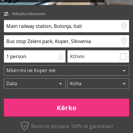
Ndrysho lokacionet
Kthimi
Rezervo përpara. 100% të garantuar!