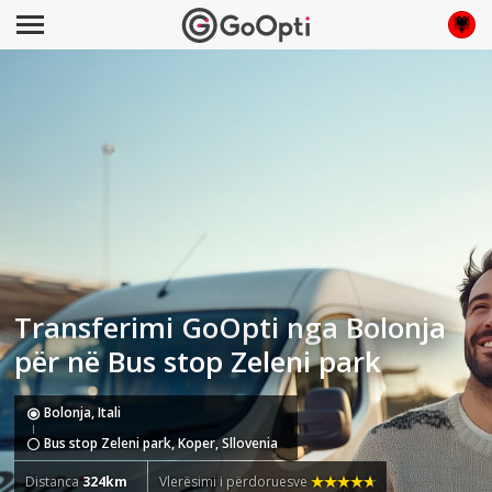
Transferimi GoOpti nga Bolonja
për në Bus stop Zeleni park
Bolonja, Itali
Bus stop Zeleni park, Koper, Sllovenia
Distanca
324km
Vlerësimi i përdoruesve