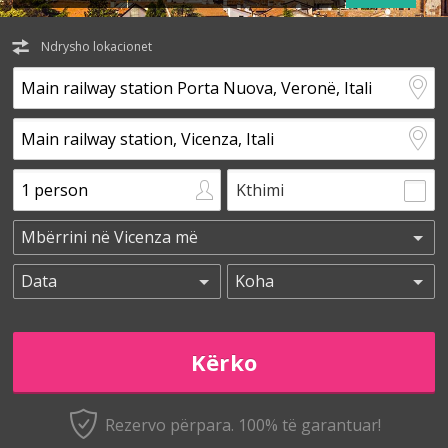
Ndrysho lokacionet
Kthimi
Rezervo përpara. 100% të garantuar!