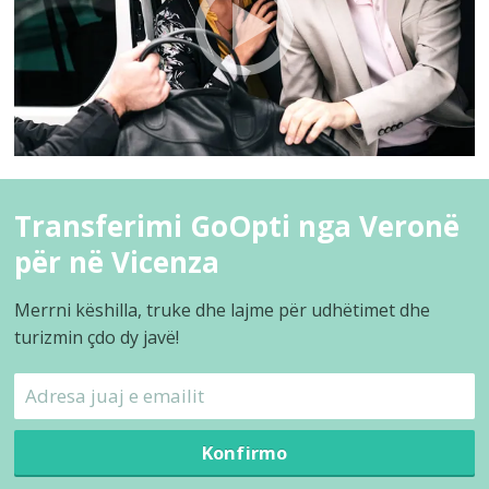
Transferimi GoOpti nga Veronë
për në Vicenza
Merrni këshilla, truke dhe lajme për udhëtimet dhe
turizmin çdo dy javë!
Konfirmo