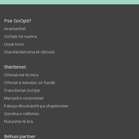
Pse GoOpti?
Avantazhet
GoOpti në numra
Linjat tona
Standardet tona të cilësisë
Shërbimet
Ofertat më të mira
Ofertat e minutës së fundit
Transfertat GoOpti
Menaxho rezervimet
Pakoja Absolutisht pa shqetësime
Qendra e ndihmës
Fluturime të lira
Bëhuni partner