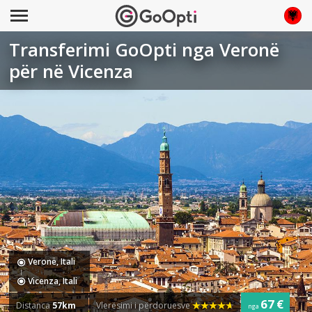
Transferimi GoOpti nga Veronë
për në Vicenza
Veronë, Itali
Vicenza, Itali
67 €
Distanca
57km
Vlerësimi i përdoruesve
nga