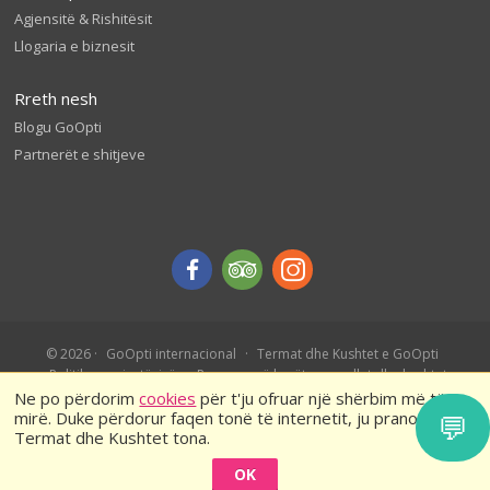
Agjensitë & Rishitësit
Llogaria e biznesit
Rreth nesh
Blogu GoOpti
Partnerët e shitjeve
© 2026
GoOpti internacional
Termat dhe Kushtet e GoOpti
Politika e privatësisë
Rezervo më herët – rregullat dhe kushtet
Ne po përdorim
cookies
për t'ju ofruar një shërbim më të
mirë. Duke përdorur faqen tonë të internetit, ju pranoni
💬
Termat dhe Kushtet tona.
OK