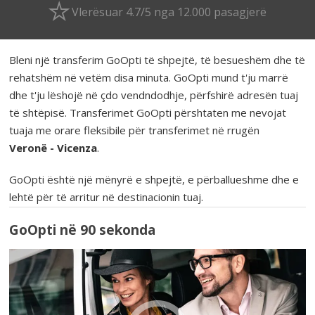
Vlerësuar 4.7/5 nga 12.000 pasagjerë
Bleni një transferim GoOpti të shpejtë, të besueshëm dhe të
rehatshëm në vetëm disa minuta. GoOpti mund t'ju marrë
dhe t'ju lëshojë në çdo vendndodhje, përfshirë adresën tuaj
të shtëpisë. Transferimet GoOpti përshtaten me nevojat
tuaja me orare fleksibile për transferimet në rrugën
Veronë - Vicenza
.
GoOpti është një mënyrë e shpejtë, e përballueshme dhe e
lehtë për të arritur në destinacionin tuaj.
GoOpti në 90 sekonda