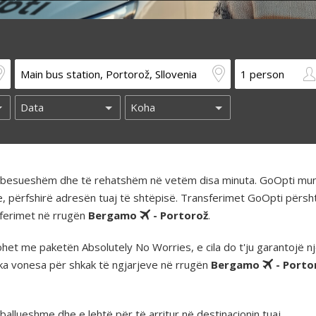
të besueshëm dhe të rehatshëm në vetëm disa minuta. GoOpti mun
e, përfshirë adresën tuaj të shtëpisë. Transferimet GoOpti përs
nsferimet në rrugën
Bergamo
- Portorož
.
t me paketën Absolutely No Worries, e cila do t'ju garantojë nj
ka vonesa për shkak të ngjarjeve në rrugën
Bergamo
- Porto
llueshme dhe e lehtë për të arritur në destinacionin tuaj.