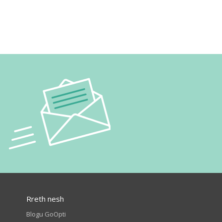
Rreth nesh
Blogu GoOpti