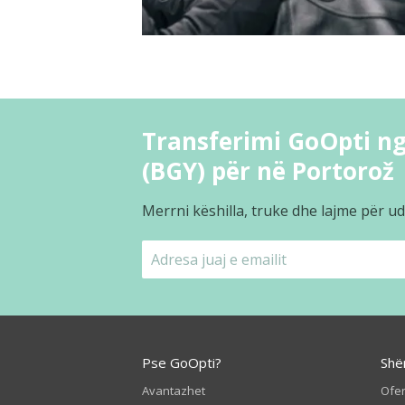
Transferimi GoOpti n
(BGY) për në Portorož
Merrni këshilla, truke dhe lajme për ud
Pse GoOpti?
Shë
Avantazhet
Ofer