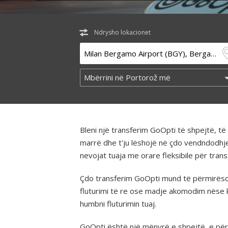
Ndrysho lokacionet
Bleni një transferim GoOpti të shpejtë, 
marrë dhe t'ju lëshojë në çdo vendndodhj
nevojat tuaja me orare fleksibile për tra
Çdo transferim GoOpti mund të përmirësohe
fluturimi të re ose madje akomodim nëse 
humbni fluturimin tuaj.
GoOpti është një mënyrë e shpejtë, e përba