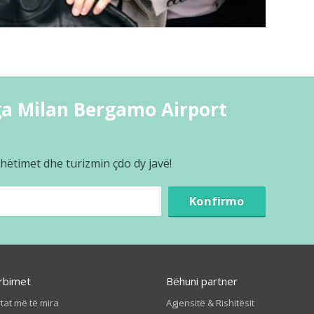
ga Milan Bergamo Airport
hëtimet dhe turizmin çdo dy javë!
Konfirmo
rbimet
Bëhuni partner
tat më të mira
Agjensitë & Rishitësit