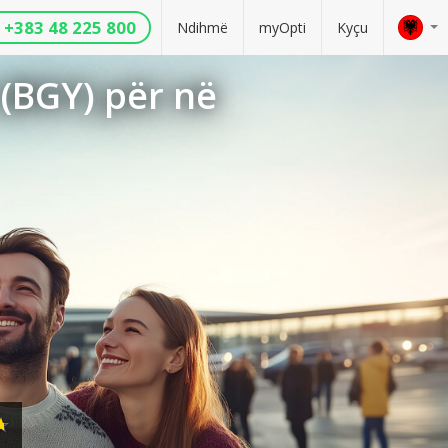
+383 48 225 800
Ndihmë
myOpti
Kyçu
(BGY) për në