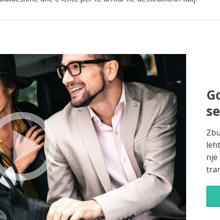
Go
s
Zbu
leh
një
tra