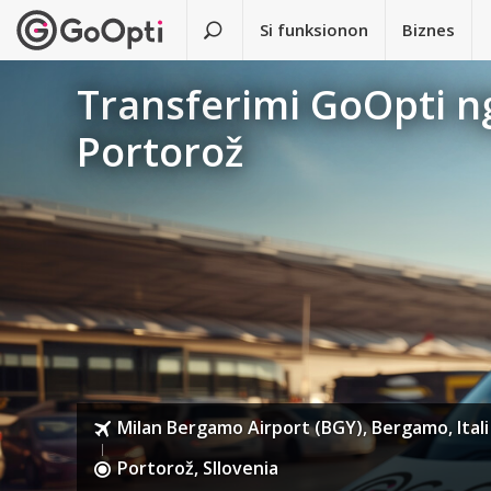
Si funksionon
Biznes
Transferimi GoOpti n
Portorož
Milan Bergamo Airport (BGY), Bergamo, Itali
Portorož, Sllovenia