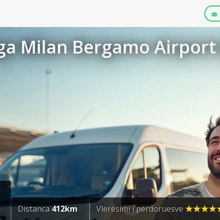
ga Milan Bergamo Airport 
Distanca
412km
Vlerësimi i përdoruesve