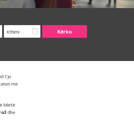
Kthimi
d t'ju
htaten me
ë biletë
rož
dhe