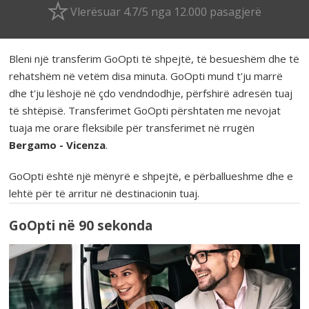
Vlerësuar 4.7/5 nga 12.000 pasagjerë
Bleni një transferim GoOpti të shpejtë, të besueshëm dhe të
rehatshëm në vetëm disa minuta. GoOpti mund t'ju marrë
dhe t'ju lëshojë në çdo vendndodhje, përfshirë adresën tuaj
të shtëpisë. Transferimet GoOpti përshtaten me nevojat
tuaja me orare fleksibile për transferimet në rrugën
Bergamo - Vicenza
.
GoOpti është një mënyrë e shpejtë, e përballueshme dhe e
lehtë për të arritur në destinacionin tuaj.
GoOpti në 90 sekonda