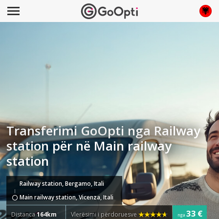
Transferimi GoOpti nga Railway
station për në Main railway
station
Railway station, Bergamo, Itali
Main railway station, Vicenza, Itali
33 €
Distanca
164km
Vlerësimi i përdoruesve
nga