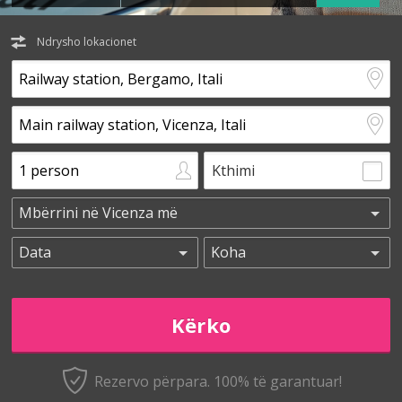
Ndrysho lokacionet
Kthimi
Rezervo përpara. 100% të garantuar!