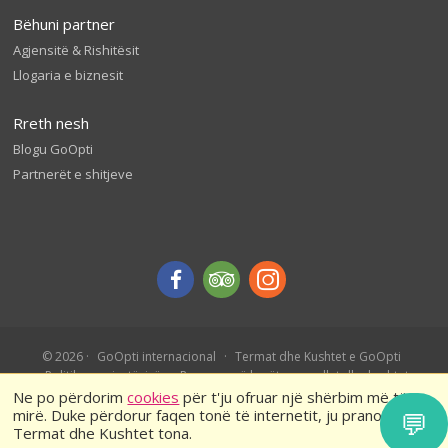
Bëhuni partner
Agjensitë & Rishitësit
Llogaria e biznesit
Rreth nesh
Blogu GoOpti
Partnerët e shitjeve
© 2026
GoOpti internacional
Termat dhe Kushtet e GoOpti
Politika e privatësisë
Rezervo më herët – rregullat dhe kushtet
Ne po përdorim
cookies
për t'ju ofruar një shërbim më të
mirë. Duke përdorur faqen tonë të internetit, ju pranoni
💬
Termat dhe Kushtet tona.