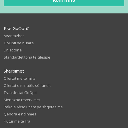
Pse GoOpti?
Avantazhet
GoOpti në numra
Linjat tona
Standardet tona të cilësisë
Shërbimet
Ofertat më të mira
Ofertat e minutës së fundit
Transfertat GoOpti
Menaxho rezervimet
Pakoja Absolutisht pa shqetësime
Qendra e ndihmës
Fluturime të lira