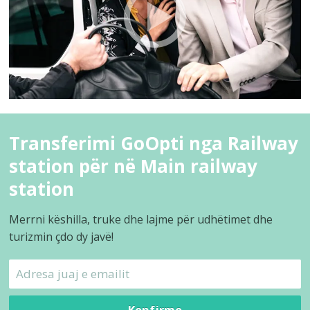
Transferimi GoOpti nga Railway
station për në Main railway
station
Merrni këshilla, truke dhe lajme për udhëtimet dhe
turizmin çdo dy javë!
Konfirmo