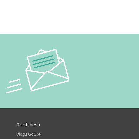
Rreth nesh
Blogu GoOpti