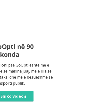
Opti në 90
ekonda
loni pse GoOpti është më e
të se makina juaj, më e lira se
 taksi dhe më e besueshme se
nsporti publik.
Shiko videon