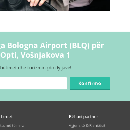
a Bologna Airport (BLQ) për
oOpti, Vošnjakova 1
hëtimet dhe turizmin çdo dy javë!
Konfirmo
rbimet
Bëhuni partner
tat më të mira
Agjensitë & Rishitësit