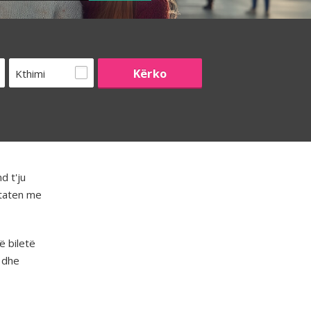
Kthimi
d t'ju
htaten me
ë biletë
dhe