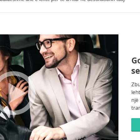
Go
s
Zbu
leh
një
tra