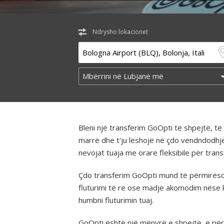
Ndrysho lokacionet
Bleni një transferim GoOpti të shpejtë, 
marrë dhe t'ju lëshojë në çdo vendndodhj
nevojat tuaja me orare fleksibile për tra
Çdo transferim GoOpti mund të përmirësohe
fluturimi të re ose madje akomodim nëse 
humbni fluturimin tuaj.
GoOpti është një mënyrë e shpejtë, e përba