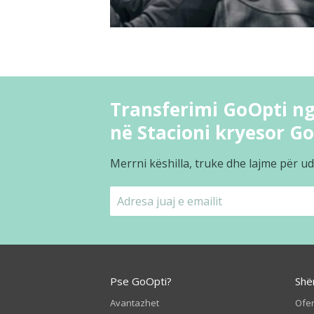
Transferimi GoOpti ng
në Stacioni kryesor G
Merrni këshilla, truke dhe lajme për ud
Pse GoOpti?
Shë
Avantazhet
Ofer