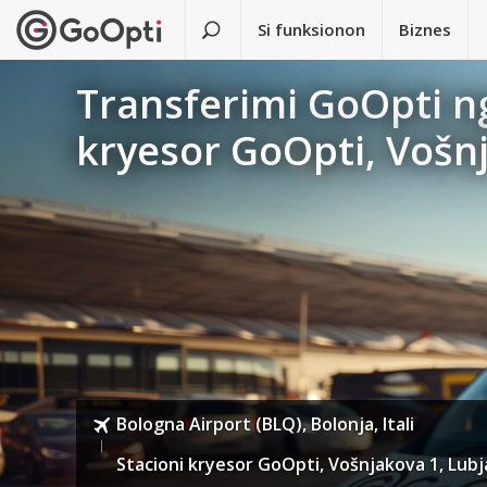
Si funksionon
Biznes
Transferimi GoOpti ng
kryesor GoOpti, Vošn
Bologna Airport (BLQ), Bolonja, Itali
Stacioni kryesor GoOpti, Vošnjakova 1, Lubj