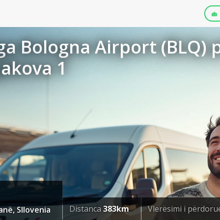
a Bologna Airport (BLQ) p
jakova 1
Distanca
383km
Vlerësimi i përdor
anë, Sllovenia