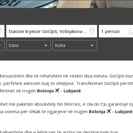
të besueshëm dhe të rehatshëm në vetëm disa minuta. GoOpti mun
e, përfshirë adresën tuaj të shtëpisë. Transferimet GoOpti përs
nsferimet në rrugën
Bolonja
- Lubjanë
.
t me paketën Absolutely No Worries, e cila do t'ju garantojë nj
ka vonesa për shkak të ngjarjeve në rrugën
Bolonja
- Lubjanë
llueshme dhe e lehtë për të arritur në destinacionin tuaj.