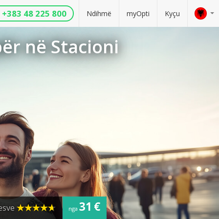
+383 48 225 800
Ndihmë
myOpti
Kyçu
ër në Stacioni
31 €
uesve
nga