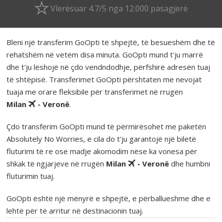
Vlerësuar 4.7/5 nga 12.000 pasagjerë
Bleni një transferim GoOpti të shpejtë, të besueshëm dhe të
rehatshëm në vetëm disa minuta. GoOpti mund t'ju marrë
dhe t'ju lëshojë në çdo vendndodhje, përfshirë adresën tuaj
të shtëpisë. Transferimet GoOpti përshtaten me nevojat
tuaja me orare fleksibile për transferimet në rrugën
Milan
- Veronë
.
Çdo transferim GoOpti mund të përmirësohet me paketën
Absolutely No Worries, e cila do t'ju garantojë një biletë
fluturimi të re ose madje akomodim nëse ka vonesa për
shkak të ngjarjeve në rrugën
Milan
- Veronë
dhe humbni
fluturimin tuaj.
GoOpti është një mënyrë e shpejtë, e përballueshme dhe e
lehtë për të arritur në destinacionin tuaj.