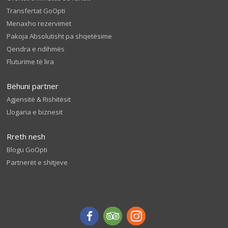
Transfertat GoOpti
Menaxho rezervimet
Pakoja Absolutisht pa shqetësime
Qendra e ndihmës
Fluturime të lira
Bëhuni partner
Agjensitë & Rishitësit
Llogaria e biznesit
Rreth nesh
Blogu GoOpti
Partnerët e shitjeve