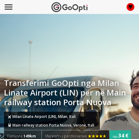
Transferimi GoOpti nga Milan
Linate Airport (LIN) për në Main
railway station Porta Nuova
Milan Linate Airport (LIN), Milan, Itali
Main railway station Porta Nuova, Veronë, Itali
34 €
Distanca
149km
Vlerësimi i përdoruesve
nga