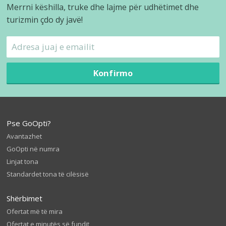
Merrni këshilla, truke dhe lajme për udhëtimet dhe
turizmin çdo dy javë!
Konfirmo
Pse GoOpti?
Avantazhet
GoOpti në numra
Linjat tona
Standardet tona të cilësisë
Shërbimet
Ofertat më të mira
Ofertat e minutës së fundit