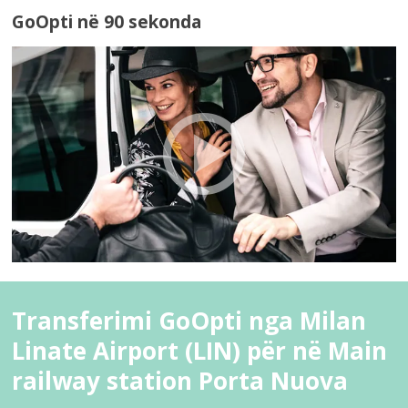
GoOpti në 90 sekonda
Transferimi GoOpti nga Milan
Linate Airport (LIN) për në Main
railway station Porta Nuova