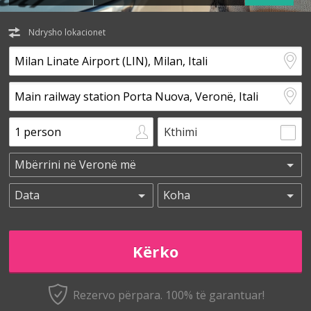
Ndrysho lokacionet
Kthimi
Rezervo përpara. 100% të garantuar!