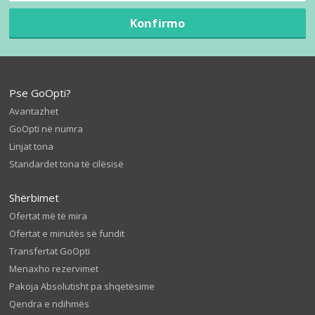
Konfirmo
Pse GoOpti?
Avantazhet
GoOpti në numra
Linjat tona
Standardet tona të cilësisë
Shërbimet
Ofertat më të mira
Ofertat e minutës së fundit
Transfertat GoOpti
Menaxho rezervimet
Pakoja Absolutisht pa shqetësime
Qendra e ndihmës