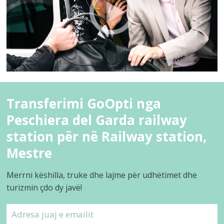
Transferimi GoOpti nga
Peschiera del Garda railway
station për në Railway station,
Mestre
Merrni këshilla, truke dhe lajme për udhëtimet dhe
turizmin çdo dy javë!