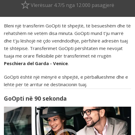
Vlerësuar 4.7/5 nga 12.000 pasagjerë
Bleni një transferim GoOpti të shpejtë, të besueshëm dhe të
rehatshëm në vetëm disa minuta. GoOpti mund t'ju marrë
dhe t'ju lëshojë në çdo vendndodhje, përfshirë adresën tuaj
të shtëpisë. Transferimet GoOpti përshtaten me nevojat
tuaja me orare fleksibile për transferimet në rrugën
Peschiera del Garda - Venice
.
GoOpti është një mënyrë e shpejtë, e përballueshme dhe e
lehtë për të arritur në destinacionin tuaj.
GoOpti në 90 sekonda