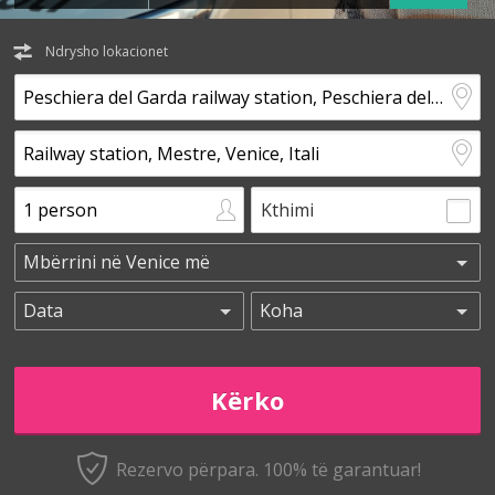
Ndrysho lokacionet
Kthimi
Rezervo përpara. 100% të garantuar!