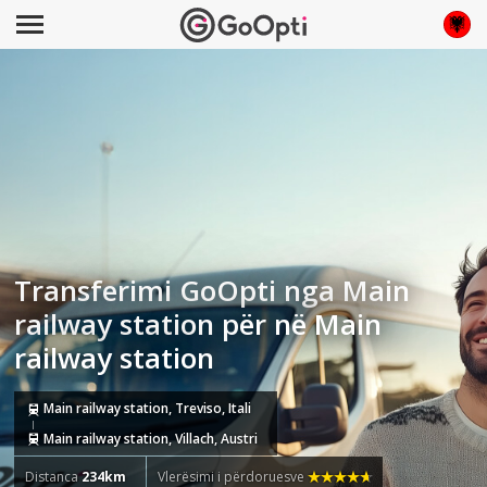
Transferimi GoOpti nga Main
railway station për në Main
railway station
Main railway station, Treviso, Itali
Main railway station, Villach, Austri
Distanca
234km
Vlerësimi i përdoruesve