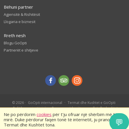
Bëhuni partner
Agjensitë & Rishitësit
Llogaria e biznesit
Rreth nesh
Blogu GoOpti
Partnerët e shitjeve
© 2026
GoOpti internacional
Termat dhe Kushtet e GoOpti
Politika e privatësisë
Rezervo më herët – rregullat dhe kushtet
Ne po përdorim
cookies
për t'ju ofruar një shërbim më të
mirë. Duke përdorur faqen tonë të internetit, ju pranoni
💬
Termat dhe Kushtet tona.