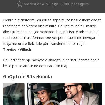
Vlerësuar 4.7/5 nga 12.000 pasagjerë
Bleni një transferim GoOpti të shpejtë, të besueshëm dhe të
rehatshëm në vetëm disa minuta. GoOpti mund t'ju marrë
dhe t'ju lëshojë në çdo vendndodhje, përfshirë adresën tuaj
të shtëpisë. Transferimet GoOpti përshtaten me nevojat
tuaja me orare fleksibile për transferimet në rrugën
Treviso - Villach
.
GoOpti është një mënyrë e shpejtë, e përballueshme dhe e
lehtë për të arritur në destinacionin tuaj.
GoOpti në 90 sekonda