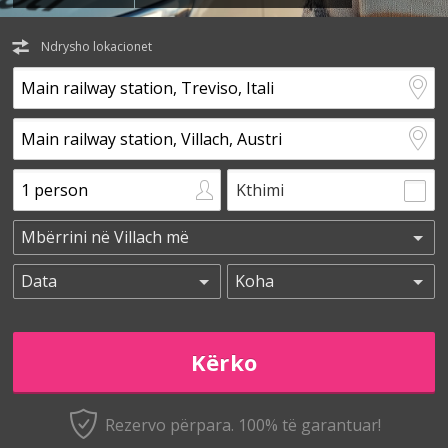
Ndrysho lokacionet
Kthimi
Rezervo përpara. 100% të garantuar!