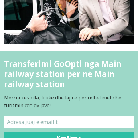
Transferimi GoOpti nga Main
railway station për në Main
railway station
Merrni këshilla, truke dhe lajme për udhëtimet dhe
turizmin çdo dy javë!
Konfirmo