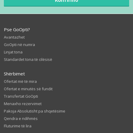
Pse GoOpti?
Avantazhet
GoOpti në numra
Linjat tona
Standardet tona të cilësisë
Shërbimet
Ofertat më të mira
Ofertat e minutës së fundit
Transfertat GoOpti
Menaxho rezervimet
Pakoja Absolutisht pa shqetësime
Qendra e ndihmës
Fluturime të lira