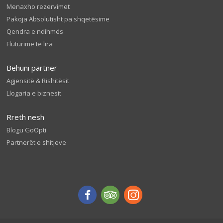
Menaxho rezervimet
Pakoja Absolutisht pa shqetësime
Qendra e ndihmës
Fluturime të lira
Bëhuni partner
Agjensitë & Rishitësit
Llogaria e biznesit
Rreth nesh
Blogu GoOpti
Partnerët e shitjeve