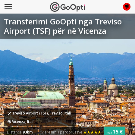
Transferimi GoOpti nga Treviso
Airport (TSF) për në Vicenza
Treviso Airport (TSF), Treviso, Itali
Vicenza, Itali
15 €
Distanca
93km
Vlerësimi i përdoruesve
nga