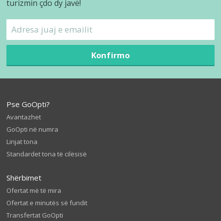
turizmin çdo dy javë!
Konfirmo
Pse GoOpti?
Avantazhet
GoOpti në numra
Linjat tona
Standardet tona të cilësisë
Shërbimet
Ofertat më të mira
Ofertat e minutës së fundit
Transfertat GoOpti