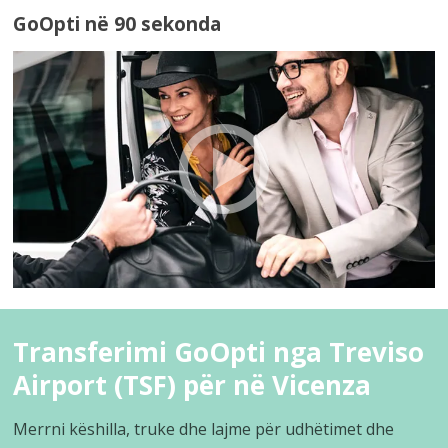
GoOpti në 90 sekonda
Transferimi GoOpti nga Treviso
Airport (TSF) për në Vicenza
Merrni këshilla, truke dhe lajme për udhëtimet dhe