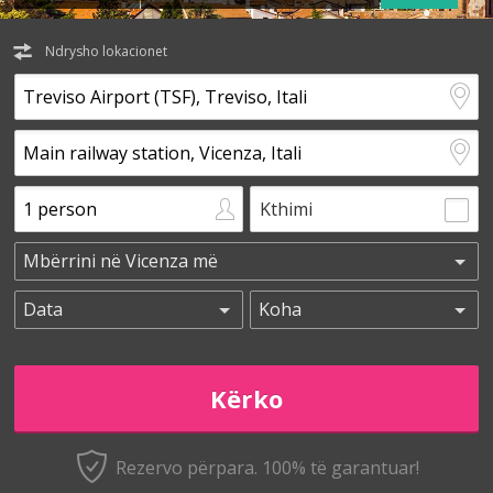
Ndrysho lokacionet
Kthimi
Rezervo përpara. 100% të garantuar!