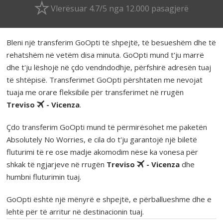
Vlerësuar 4.7/5 nga 12.000 pasagjerë
Bleni një transferim GoOpti të shpejtë, të besueshëm dhe të
rehatshëm në vetëm disa minuta. GoOpti mund t'ju marrë
dhe t'ju lëshojë në çdo vendndodhje, përfshirë adresën tuaj
të shtëpisë. Transferimet GoOpti përshtaten me nevojat
tuaja me orare fleksibile për transferimet në rrugën
Treviso
- Vicenza
.
Çdo transferim GoOpti mund të përmirësohet me paketën
Absolutely No Worries, e cila do t'ju garantojë një biletë
fluturimi të re ose madje akomodim nëse ka vonesa për
shkak të ngjarjeve në rrugën
Treviso
- Vicenza
dhe
humbni fluturimin tuaj.
GoOpti është një mënyrë e shpejtë, e përballueshme dhe e
lehtë për të arritur në destinacionin tuaj.