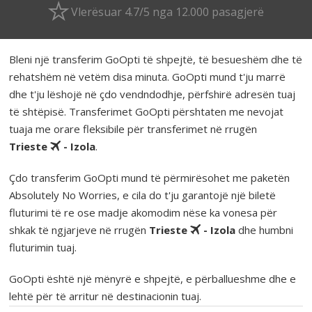
Vlerësuar 4.7/5 nga 12.000 pasagjerë
Bleni një transferim GoOpti të shpejtë, të besueshëm dhe të
rehatshëm në vetëm disa minuta. GoOpti mund t'ju marrë
dhe t'ju lëshojë në çdo vendndodhje, përfshirë adresën tuaj
të shtëpisë. Transferimet GoOpti përshtaten me nevojat
tuaja me orare fleksibile për transferimet në rrugën
Trieste
- Izola
.
Çdo transferim GoOpti mund të përmirësohet me paketën
Absolutely No Worries, e cila do t'ju garantojë një biletë
fluturimi të re ose madje akomodim nëse ka vonesa për
shkak të ngjarjeve në rrugën
Trieste
- Izola
dhe humbni
fluturimin tuaj.
GoOpti është një mënyrë e shpejtë, e përballueshme dhe e
lehtë për të arritur në destinacionin tuaj.