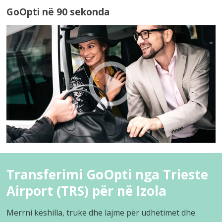
GoOpti në 90 sekonda
Transferimi GoOpti nga Trieste
Airport (TRS) për në Izola
Merrni këshilla, truke dhe lajme për udhëtimet dhe