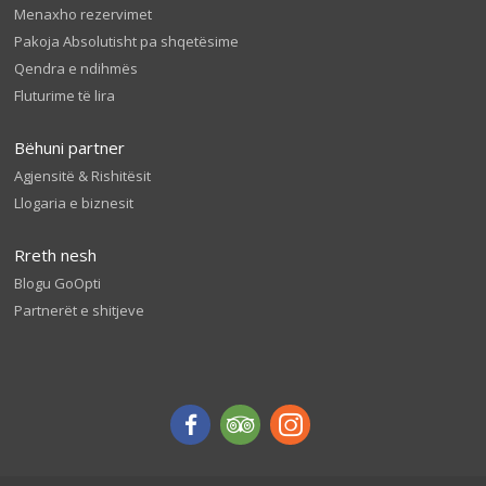
Menaxho rezervimet
Pakoja Absolutisht pa shqetësime
Qendra e ndihmës
Fluturime të lira
Bëhuni partner
Agjensitë & Rishitësit
Llogaria e biznesit
Rreth nesh
Blogu GoOpti
Partnerët e shitjeve