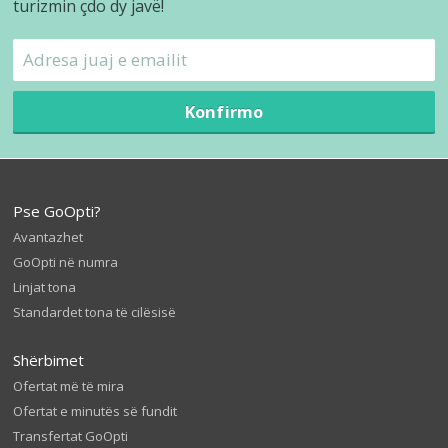
turizmin çdo dy javë!
Konfirmo
Pse GoOpti?
Avantazhet
GoOpti në numra
Linjat tona
Standardet tona të cilësisë
Shërbimet
Ofertat më të mira
Ofertat e minutës së fundit
Transfertat GoOpti