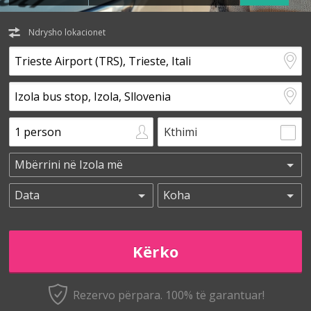
Ndrysho lokacionet
Kthimi
Rezervo përpara. 100% të garantuar!