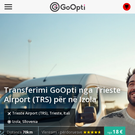
Transferimi GoOpti nga Trieste
Airport (TRS) për në Izola
Trieste Airport (TRS), Trieste, Itali
Izola, Sllovenia
18 €
Distanca
70km
Vlerësimi i përdoruesve
nga