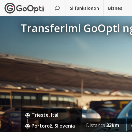
Si funksionon
Biznes
Transferimi GoOpti ng
Trieste, Itali
Distanca
33km
Portorož, Sllovenia