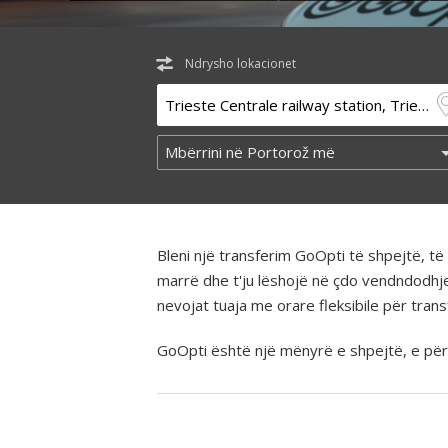
Ndrysho lokacionet
Bleni një transferim GoOpti të shpejtë, 
marrë dhe t'ju lëshojë në çdo vendndodhj
nevojat tuaja me orare fleksibile për tra
GoOpti është një mënyrë e shpejtë, e përba