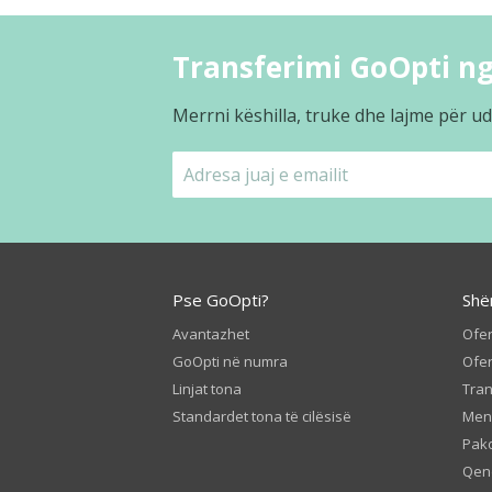
Transferimi GoOpti ng
Merrni këshilla, truke dhe lajme për ud
Pse GoOpti?
Shë
Avantazhet
Ofer
GoOpti në numra
Ofer
Linjat tona
Tran
Standardet tona të cilësisë
Men
Pako
Qen