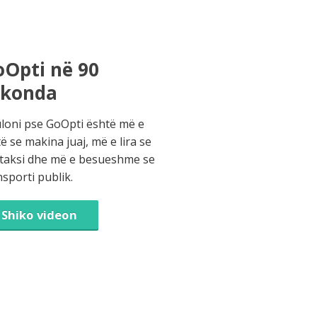
Opti në 90
ekonda
loni pse GoOpti është më e
të se makina juaj, më e lira se
 taksi dhe më e besueshme se
nsporti publik.
Shiko videon