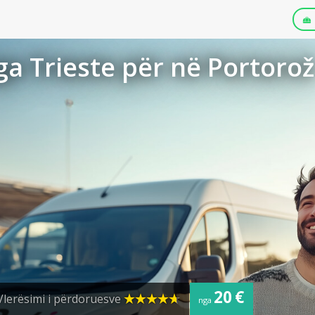
a Trieste për në Portorož
20 €
Vlerësimi i përdoruesve
nga