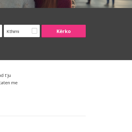
Kthimi
d t'ju
htaten me