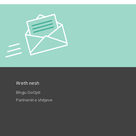
Rreth nesh
Blogu GoOpti
Partnerët e shitjeve