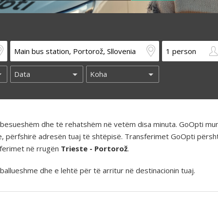
të besueshëm dhe të rehatshëm në vetëm disa minuta. GoOpti mun
e, përfshirë adresën tuaj të shtëpisë. Transferimet GoOpti përs
nsferimet në rrugën
Trieste - Portorož
.
llueshme dhe e lehtë për të arritur në destinacionin tuaj.