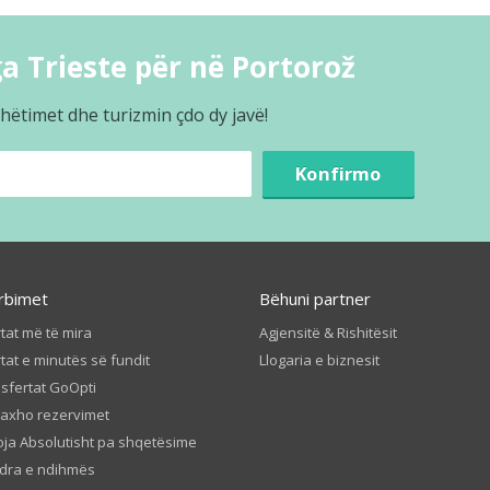
a Trieste për në Portorož
hëtimet dhe turizmin çdo dy javë!
Konfirmo
rbimet
Bëhuni partner
tat më të mira
Agjensitë & Rishitësit
tat e minutës së fundit
Llogaria e biznesit
sfertat GoOpti
axho rezervimet
ja Absolutisht pa shqetësime
dra e ndihmës