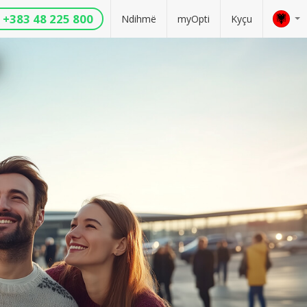
+383 48 225 800
Ndihmë
myOpti
Kyçu