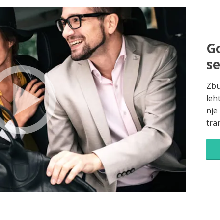
Go
s
Zbu
leh
një
tra