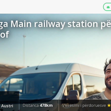
a Main railway station pë
of
Distanca
478km
Vlerësimi i përdoruesve
 Austri