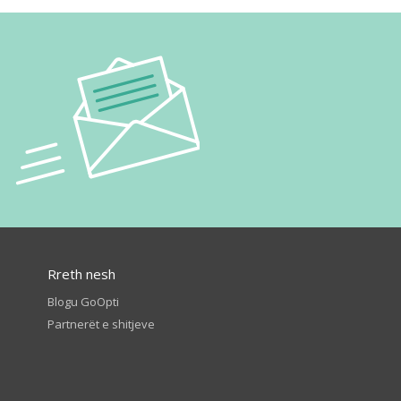
Rreth nesh
Blogu GoOpti
Partnerët e shitjeve