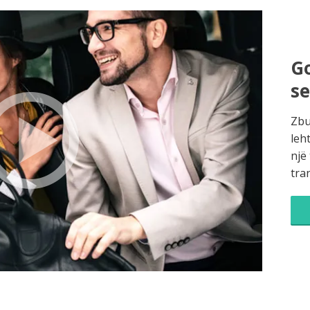
Go
s
Zbu
leh
një
tra