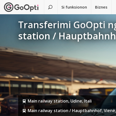
Si funksionon
Biznes
Transferimi GoOpti ng
station / Hauptbahnh
Main railway station, Udine, Itali
Main railway station / Hauptbahnhof, Vienë,