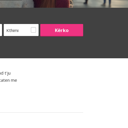
Kthimi
d t'ju
htaten me