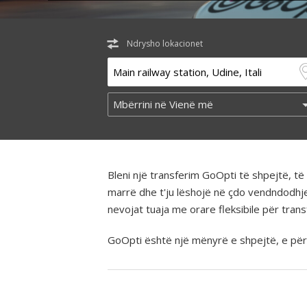
Ndrysho lokacionet
Bleni një transferim GoOpti të shpejtë, 
marrë dhe t'ju lëshojë në çdo vendndodhj
nevojat tuaja me orare fleksibile për tra
GoOpti është një mënyrë e shpejtë, e përba