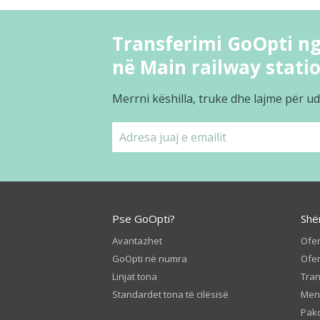
Transferimi GoOpti ng
në Main railway stati
Merrni këshilla, truke dhe lajme për ud
Pse GoOpti?
Shë
Avantazhet
Ofer
GoOpti në numra
Ofer
Linjat tona
Tran
Standardet tona të cilësisë
Men
Pako