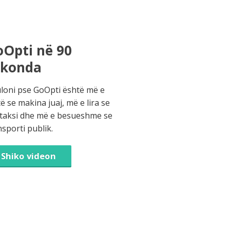
Opti në 90
ekonda
loni pse GoOpti është më e
të se makina juaj, më e lira se
 taksi dhe më e besueshme se
nsporti publik.
Shiko videon