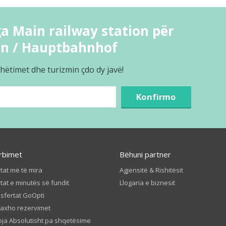
a Main railway station për
on / Hauptbahnhof
hëtimet dhe turizmin çdo dy javë!
Konfirmo
rbimet
Bëhuni partner
tat më të mira
Agjensitë & Rishitësit
tat e minutës së fundit
Llogaria e biznesit
sfertat GoOpti
axho rezervimet
ja Absolutisht pa shqetësime