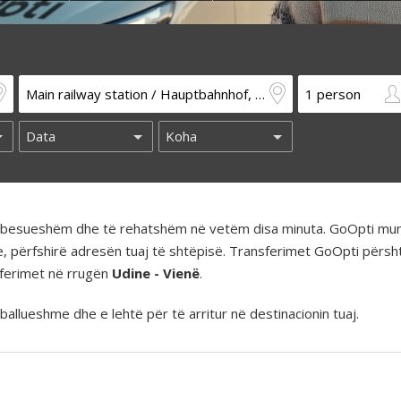
të besueshëm dhe të rehatshëm në vetëm disa minuta. GoOpti mun
e, përfshirë adresën tuaj të shtëpisë. Transferimet GoOpti përs
nsferimet në rrugën
Udine - Vienë
.
llueshme dhe e lehtë për të arritur në destinacionin tuaj.