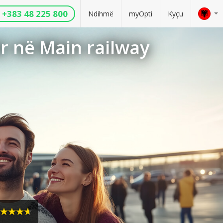
+383 48 225 800
Ndihmë
myOpti
Kyçu
r në Main railway