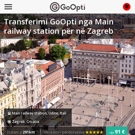
Transferimi GoOpti nga Main
railway station për në Zagreb
Main railway station, Udine, Itali
Zagreb, Croatia
91 €
Distanca
291km
Vlerësimi i përdoruesve
nga