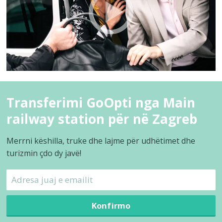
Transferimi GoOpti nga Main
railway station për në Zagreb
Merrni këshilla, truke dhe lajme për udhëtimet dhe
turizmin çdo dy javë!
Konfirmo