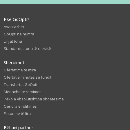
Pse GoOpti?
Avantazhet
GoOpti në numra
Linjat tona
Standardet tona të cilësisë
Shërbimet
Ofertat më të mira
Ofertat e minutës së fundit
Transfertat GoOpti
Menaxho rezervimet
Pakoja Absolutisht pa shqetësime
Qendra e ndihmës
Fluturime të lira
Bëhuni partner