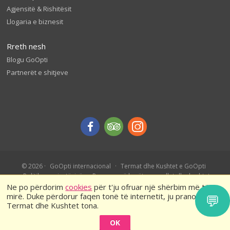
Agjensitë & Rishitësit
Llogaria e biznesit
Rreth nesh
Blogu GoOpti
Partnerët e shitjeve
© 2026
GoOpti internacional
Termat dhe Kushtet e GoOpti
Politika e privatësisë
Rezervo më herët – rregullat dhe kushtet
Ne po përdorim
cookies
për t'ju ofruar një shërbim më të
mirë. Duke përdorur faqen tonë të internetit, ju pranoni
💬
Termat dhe Kushtet tona.
OK