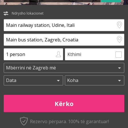
Ndrysho lokacionet
Kthimi
Rezervo përpara. 100% të garantuar!