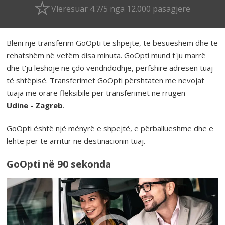
Vlerësuar 4.7/5 nga 12.000 pasagjerë
Bleni një transferim GoOpti të shpejtë, të besueshëm dhe të
rehatshëm në vetëm disa minuta. GoOpti mund t'ju marrë
dhe t'ju lëshojë në çdo vendndodhje, përfshirë adresën tuaj
të shtëpisë. Transferimet GoOpti përshtaten me nevojat
tuaja me orare fleksibile për transferimet në rrugën
Udine - Zagreb
.
GoOpti është një mënyrë e shpejtë, e përballueshme dhe e
lehtë për të arritur në destinacionin tuaj.
GoOpti në 90 sekonda