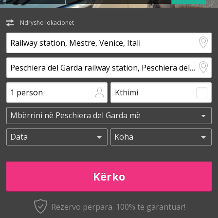
Ndrysho lokacionet
Kthimi
Rezervo përpara. 100% të garantuar!