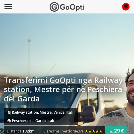
Transferimi GoOpti nga Railway
station, Mestre për në Peschiera
del Garda
Railway station, Mestre, Venice, Itali
Peschiera del Garda, Itali
29 €
Distanca
132km
Vlerësimi i përdoruesve
nga