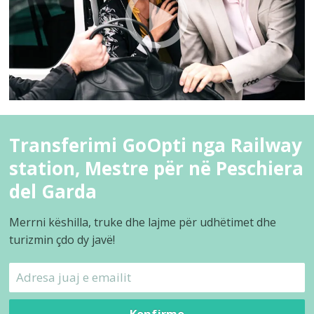
Transferimi GoOpti nga Railway
station, Mestre për në Peschiera
del Garda
Merrni këshilla, truke dhe lajme për udhëtimet dhe
turizmin çdo dy javë!
Konfirmo