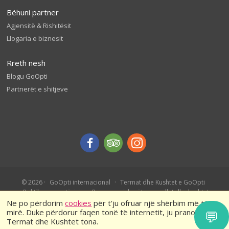
Bëhuni partner
Agjensitë & Rishitësit
Llogaria e biznesit
Rreth nesh
Blogu GoOpti
Partnerët e shitjeve
© 2026
GoOpti internacional
Termat dhe Kushtet e GoOpti
Politika e privatësisë
Rezervo më herët – rregullat dhe kushtet
Ne po përdorim
cookies
për t'ju ofruar një shërbim më të
mirë. Duke përdorur faqen tonë të internetit, ju pranoni
💬
Termat dhe Kushtet tona.