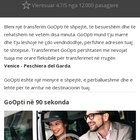
Vlerësuar 4.7/5 nga 12.000 pasagjerë
Bleni një transferim GoOpti të shpejtë, të besueshëm dhe të
rehatshëm në vetëm disa minuta. GoOpti mund t'ju marrë
dhe t'ju lëshojë në çdo vendndodhje, përfshirë adresën tuaj
të shtëpisë. Transferimet GoOpti përshtaten me nevojat
tuaja me orare fleksibile për transferimet në rrugën
Venice - Peschiera del Garda
.
GoOpti është një mënyrë e shpejtë, e përballueshme dhe e
lehtë për të arritur në destinacionin tuaj.
GoOpti në 90 sekonda