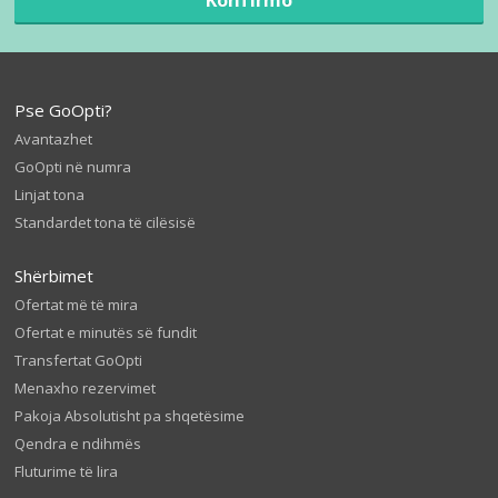
Pse GoOpti?
Avantazhet
GoOpti në numra
Linjat tona
Standardet tona të cilësisë
Shërbimet
Ofertat më të mira
Ofertat e minutës së fundit
Transfertat GoOpti
Menaxho rezervimet
Pakoja Absolutisht pa shqetësime
Qendra e ndihmës
Fluturime të lira