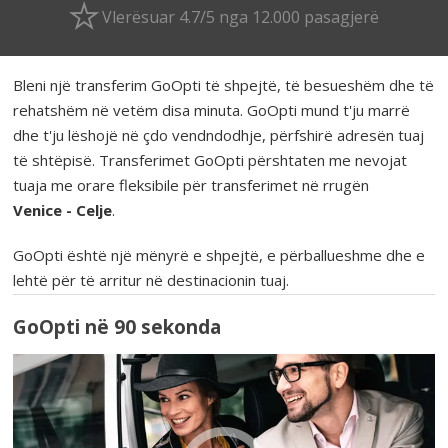
Vlerësuar 4.7/5 nga 12.000 pasagjerë
Bleni një transferim GoOpti të shpejtë, të besueshëm dhe të
rehatshëm në vetëm disa minuta. GoOpti mund t'ju marrë
dhe t'ju lëshojë në çdo vendndodhje, përfshirë adresën tuaj
të shtëpisë. Transferimet GoOpti përshtaten me nevojat
tuaja me orare fleksibile për transferimet në rrugën
Venice - Celje
.
GoOpti është një mënyrë e shpejtë, e përballueshme dhe e
lehtë për të arritur në destinacionin tuaj.
GoOpti në 90 sekonda