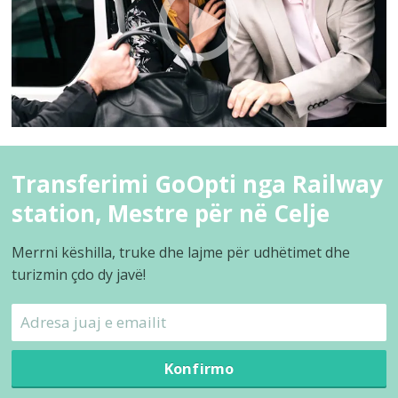
Transferimi GoOpti nga Railway
station, Mestre për në Celje
Merrni këshilla, truke dhe lajme për udhëtimet dhe
turizmin çdo dy javë!
Konfirmo