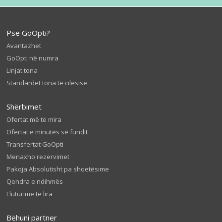
Pse GoOpti?
Avantazhet
GoOpti në numra
Linjat tona
Standardet tona të cilësisë
Shërbimet
Ofertat më të mira
Ofertat e minutës së fundit
Transfertat GoOpti
Menaxho rezervimet
Pakoja Absolutisht pa shqetësime
Qendra e ndihmës
Fluturime të lira
Bëhuni partner