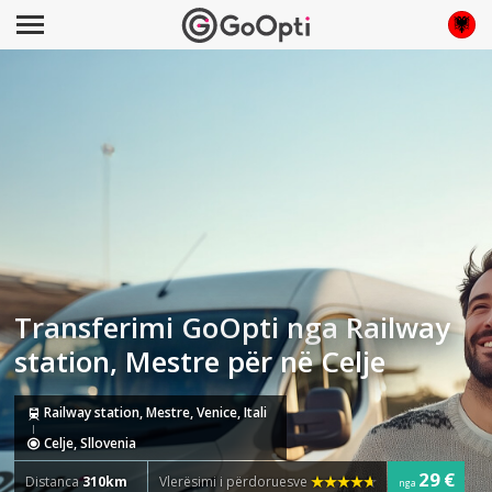
Transferimi GoOpti nga Railway
station, Mestre për në Celje
Railway station, Mestre, Venice, Itali
Celje, Sllovenia
29 €
Distanca
310km
Vlerësimi i përdoruesve
nga