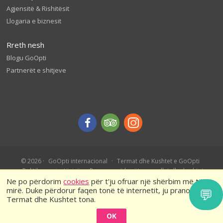
Agjensitë & Rishitësit
Llogaria e biznesit
Rreth nesh
Blogu GoOpti
Partnerët e shitjeve
© 2026
GoOpti internacional
Termat dhe Kushtet e GoOpti
Politika e privatësisë
Rezervo më herët – rregullat dhe kushtet
Ne po përdorim
cookies
për t'ju ofruar një shërbim më të
mirë. Duke përdorur faqen tonë të internetit, ju pranoni
💬
Termat dhe Kushtet tona.
OK