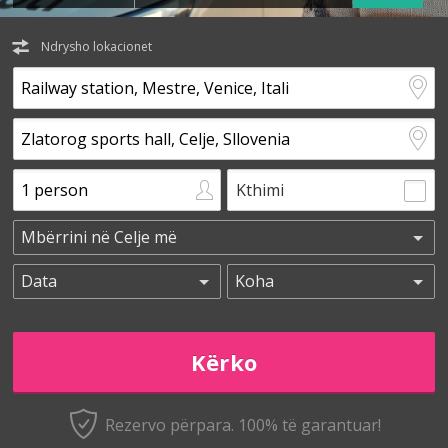
Ndrysho lokacionet
Kthimi
Rezervo përpara. 100% të garantuar!