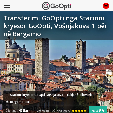
Transferimi GoOpti nga Stacioni
kryesor GoOpti, Vošnjakova 1 për
në Bergamo
Stacioni kryesor GoOpti, Vošnjakova 1, Lubjanë, Sllovenia
Bergamo, Itali
39 €
Distanca
452km
Vlerësimi i përdoruesve
nga