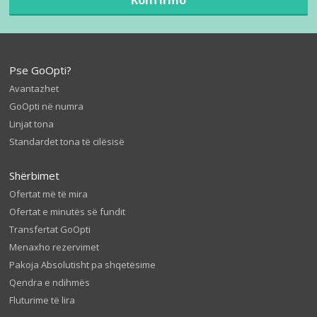
Pse GoOpti?
Avantazhet
GoOpti në numra
Linjat tona
Standardet tona të cilësisë
Shërbimet
Ofertat më të mira
Ofertat e minutës së fundit
Transfertat GoOpti
Menaxho rezervimet
Pakoja Absolutisht pa shqetësime
Qendra e ndihmës
Fluturime të lira