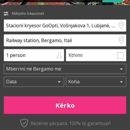
Ndrysho lokacionet
Kthimi
Rezervo përpara. 100% të garantuar!