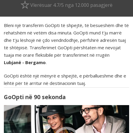
Vlerësuar 4.7/5 nga 12.000 pasagjerë
Bleni një transferim GoOpti të shpejtë, të besueshëm dhe të
rehatshëm në vetëm disa minuta. GoOpti mund t'ju marrë
dhe t'ju lëshojë në çdo vendndodhje, përfshirë adresën tuaj
të shtëpisë. Transferimet GoOpti përshtaten me nevojat
tuaja me orare fleksibile për transferimet në rrugën
Lubjanë - Bergamo
.
GoOpti është një mënyrë e shpejtë, e përballueshme dhe e
lehtë për të arritur në destinacionin tuaj.
GoOpti në 90 sekonda