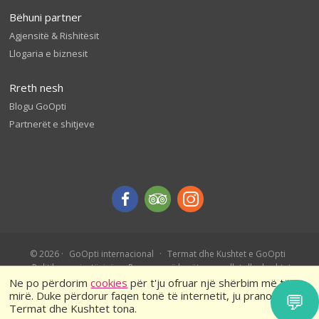
Bëhuni partner
Agjensitë & Rishitësit
Llogaria e biznesit
Rreth nesh
Blogu GoOpti
Partnerët e shitjeve
© 2026
GoOpti internacional
Termat dhe Kushtet e GoOpti
Politika e privatësisë
Rezervo më herët – rregullat dhe kushtet
Ne po përdorim
cookies
për t'ju ofruar një shërbim më të
mirë. Duke përdorur faqen tonë të internetit, ju pranoni
💬
Termat dhe Kushtet tona.