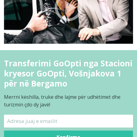
Transferimi GoOpti nga Stacioni
kryesor GoOpti, Vošnjakova 1
për në Bergamo
Merrni këshilla, truke dhe lajme për udhëtimet dhe
turizmin çdo dy javë!
Konfirmo