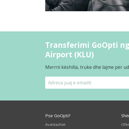
Transferimi GoOpti ng
Airport (KLU)
Merrni këshilla, truke dhe lajme për ud
Pse GoOpti?
Shë
Avantazhet
Ofer