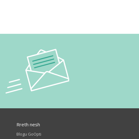
Rreth nesh
Blogu GoOpti