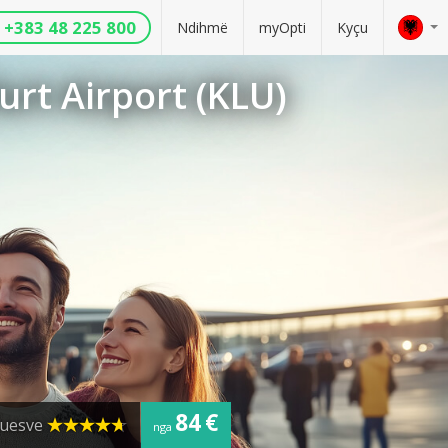
+383 48 225 800
Ndihmë
myOpti
Kyçu
urt Airport (KLU)
84 €
ruesve
nga