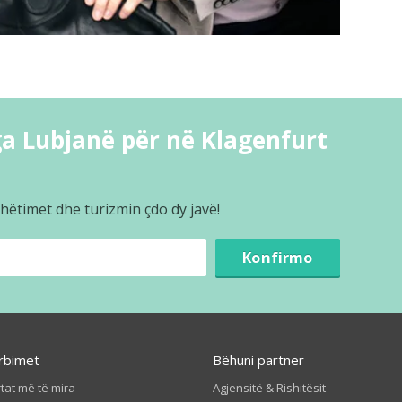
a Lubjanë për në Klagenfurt
hëtimet dhe turizmin çdo dy javë!
Konfirmo
rbimet
Bëhuni partner
tat më të mira
Agjensitë & Rishitësit