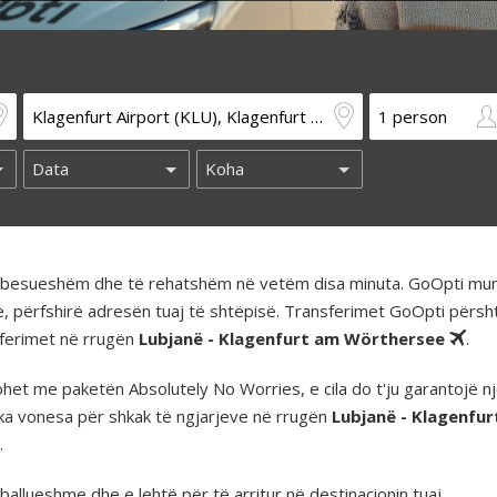
të besueshëm dhe të rehatshëm në vetëm disa minuta. GoOpti mun
e, përfshirë adresën tuaj të shtëpisë. Transferimet GoOpti përs
nsferimet në rrugën
Lubjanë - Klagenfurt am Wörthersee
.
t me paketën Absolutely No Worries, e cila do t'ju garantojë nj
ka vonesa për shkak të ngjarjeve në rrugën
Lubjanë - Klagenfu
.
llueshme dhe e lehtë për të arritur në destinacionin tuaj.