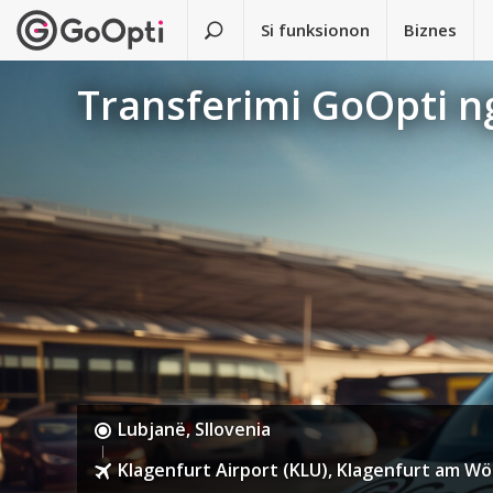
Si funksionon
Biznes
Transferimi GoOpti ng
Lubjanë, Sllovenia
Klagenfurt Airport (KLU), Klagenfurt am Wö