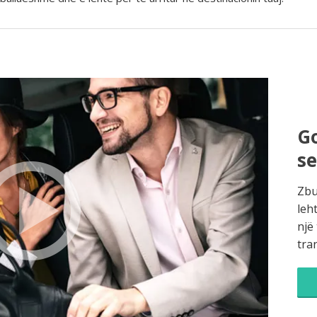
Go
s
Zbu
leh
një
tra