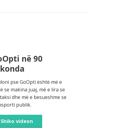
Opti në 90
ekonda
loni pse GoOpti është më e
të se makina juaj, më e lira se
 taksi dhe më e besueshme se
nsporti publik.
Shiko videon