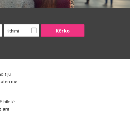
Kthimi
d t'ju
htaten me
ë biletë
rt am