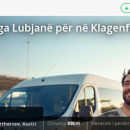
a Lubjanë për në Klagenf
Distanca
88km
Vlerësimi i përdo
rthersee, Austri