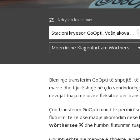
Ndrysho lokacionet
Bleni një transferim GoOpti të shpejtë, 
marrë dhe t'ju lëshojë në çdo vendndodhj
nevojat tuaja me orare fleksibile për tra
Çdo transferim GoOpti mund të përmirësohe
fluturimi të re ose madje akomodim nëse 
Wörthersee
dhe humbni fluturimin tuaj
GoOpti është një mënyrë e shpejtë, e përba