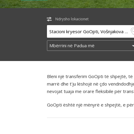
Ndrysho lokacionet
Bleni një transferim GoOpti të shpejtë, 
marrë dhe t'ju lëshojë në çdo vendndodhj
nevojat tuaja me orare fleksibile për tra
GoOpti është një mënyrë e shpejtë, e përba