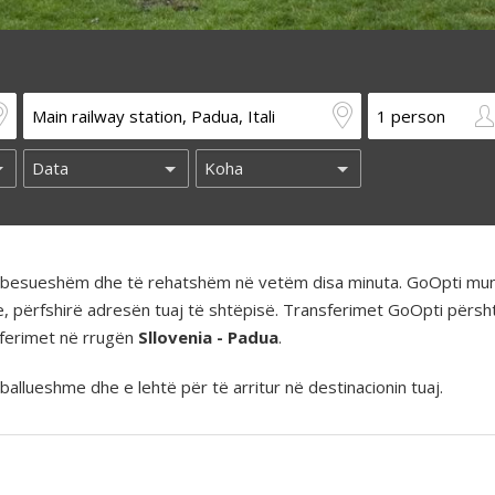
të besueshëm dhe të rehatshëm në vetëm disa minuta. GoOpti mun
e, përfshirë adresën tuaj të shtëpisë. Transferimet GoOpti përs
nsferimet në rrugën
Sllovenia - Padua
.
llueshme dhe e lehtë për të arritur në destinacionin tuaj.