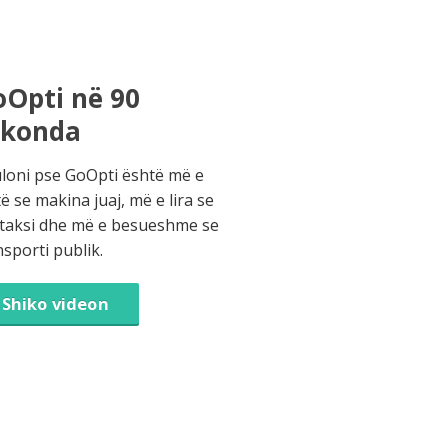
Opti në 90
ekonda
loni pse GoOpti është më e
të se makina juaj, më e lira se
 taksi dhe më e besueshme se
nsporti publik.
Shiko videon