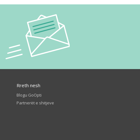
Rreth nesh
Blogu GoOpti
Partnerët e shitjeve