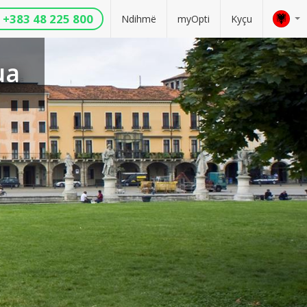
+383 48 225 800
Ndihmë
myOpti
Kyçu
ua