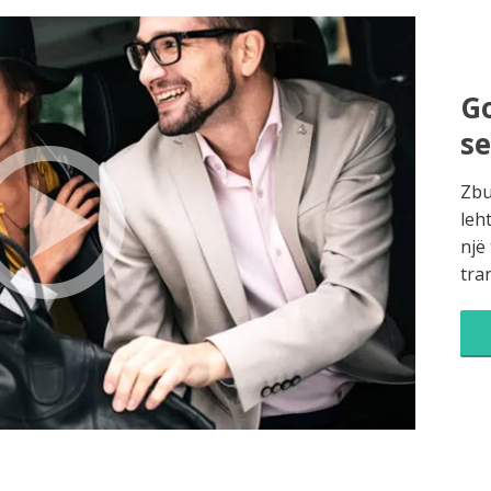
Go
s
Zbu
leh
një
tra