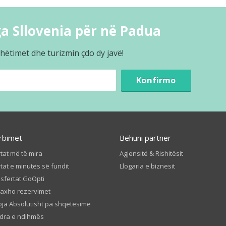
a Sllovenia për në Padua
hëtimet dhe turizmin çdo dy javë!
Konfirmo
rbimet
Bëhuni partner
tat më të mira
Agjensitë & Rishitësit
tat e minutës së fundit
Llogaria e biznesit
sfertat GoOpti
axho rezervimet
ja Absolutisht pa shqetësime
dra e ndihmës