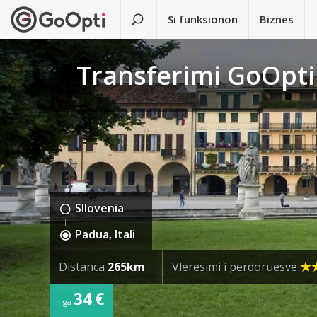
Si funksionon
Biznes
Transferimi GoOpti
Sllovenia
Padua, Itali
Distanca
265km
Vlerësimi i përdoruesve
34 €
nga