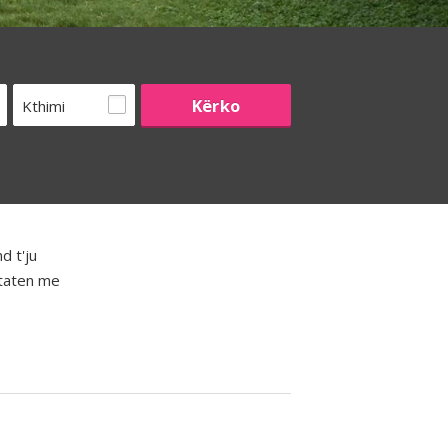
Kthimi
d t'ju
htaten me