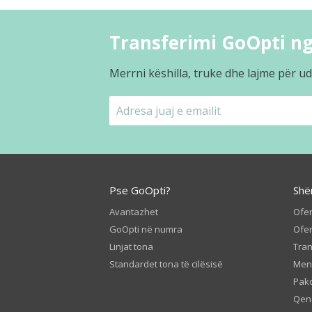
Transferimi GoOpti ng
Merrni këshilla, truke dhe lajme për ud
Pse GoOpti?
Shë
Avantazhet
Ofer
GoOpti në numra
Ofer
Linjat tona
Tran
Standardet tona të cilësisë
Men
Pako
Qen