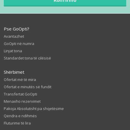
Pse GoOpti?
Avantazhet
GoOpti në numra
Linjat tona
Standardet tona të cilësisë
Shërbimet
Ofertat më të mira
Ofertat e minutës së fundit
Transfertat GoOpti
Menaxho rezervimet
Pakoja Absolutisht pa shqetësime
Qendra e ndihmës
Fluturime të lira