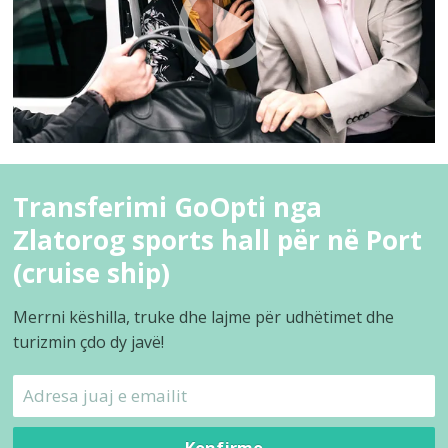
Transferimi GoOpti nga
Zlatorog sports hall për në Port
(cruise ship)
Merrni këshilla, truke dhe lajme për udhëtimet dhe
turizmin çdo dy javë!
Konfirmo