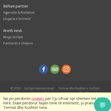
Bëhuni partner
Agjensitë & Rishitësit
Llogaria e biznesit
Rreth nesh
Blogu GoOpti
Partnerët e shitjeve
© 2026
GoOpti internacional
Termat dhe Kushtet e GoOpti
Politika e privatësisë
Rezervo më herët – rregullat dhe kushtet
Ne po përdorim
cookies
për t'ju ofruar një shërbim më të
mirë. Duke përdorur faqen tonë të internetit, ju pranoni
💬
Termat dhe Kushtet tona.