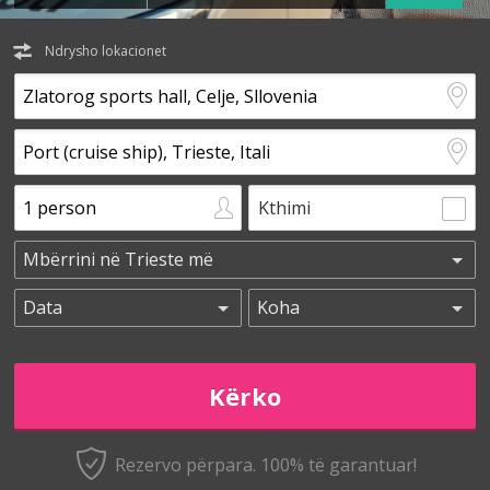
Ndrysho lokacionet
Kthimi
Rezervo përpara. 100% të garantuar!