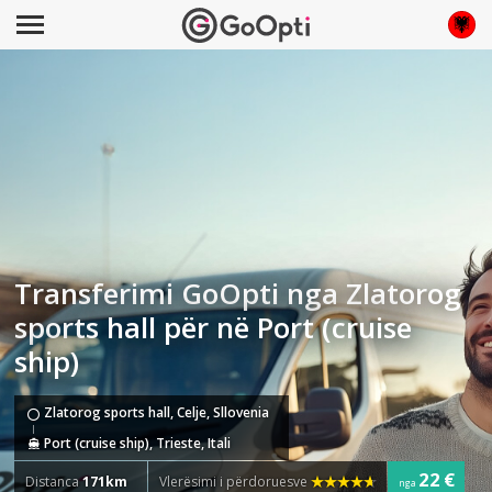
Transferimi GoOpti nga Zlatorog
sports hall për në Port (cruise
ship)
Zlatorog sports hall, Celje, Sllovenia
Port (cruise ship), Trieste, Itali
22 €
Distanca
171km
Vlerësimi i përdoruesve
nga