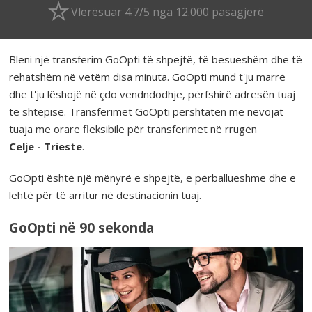
Vlerësuar 4.7/5 nga 12.000 pasagjerë
Bleni një transferim GoOpti të shpejtë, të besueshëm dhe të
rehatshëm në vetëm disa minuta. GoOpti mund t'ju marrë
dhe t'ju lëshojë në çdo vendndodhje, përfshirë adresën tuaj
të shtëpisë. Transferimet GoOpti përshtaten me nevojat
tuaja me orare fleksibile për transferimet në rrugën
Celje - Trieste
.
GoOpti është një mënyrë e shpejtë, e përballueshme dhe e
lehtë për të arritur në destinacionin tuaj.
GoOpti në 90 sekonda