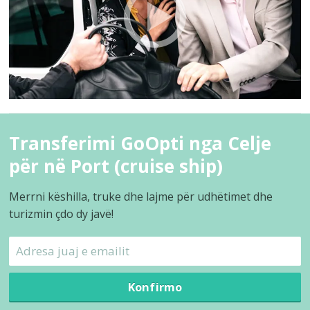
Transferimi GoOpti nga Celje
për në Port (cruise ship)
Merrni këshilla, truke dhe lajme për udhëtimet dhe
turizmin çdo dy javë!
Konfirmo