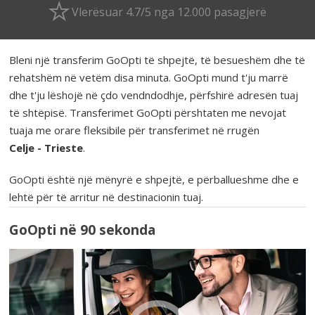
Vlerësuar 4.7/5 nga 12.000 pasagjerë
Bleni një transferim GoOpti të shpejtë, të besueshëm dhe të
rehatshëm në vetëm disa minuta. GoOpti mund t'ju marrë
dhe t'ju lëshojë në çdo vendndodhje, përfshirë adresën tuaj
të shtëpisë. Transferimet GoOpti përshtaten me nevojat
tuaja me orare fleksibile për transferimet në rrugën
Celje - Trieste
.
GoOpti është një mënyrë e shpejtë, e përballueshme dhe e
lehtë për të arritur në destinacionin tuaj.
GoOpti në 90 sekonda