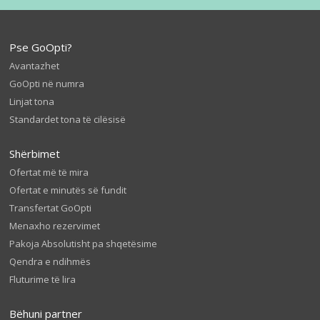
Pse GoOpti?
Avantazhet
GoOpti në numra
Linjat tona
Standardet tona të cilësisë
Shërbimet
Ofertat më të mira
Ofertat e minutës së fundit
Transfertat GoOpti
Menaxho rezervimet
Pakoja Absolutisht pa shqetësime
Qendra e ndihmës
Fluturime të lira
Bëhuni partner