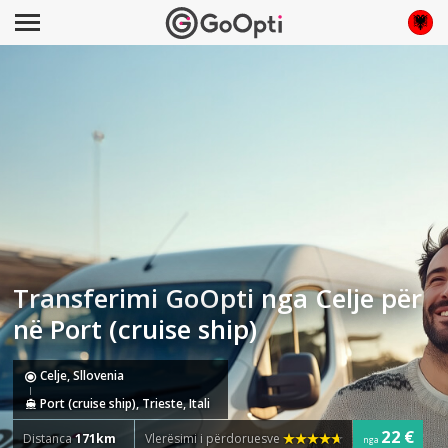
Transferimi GoOpti nga Celje për
në Port (cruise ship)
Celje, Sllovenia
Port (cruise ship), Trieste, Itali
22 €
Distanca
171km
Vlerësimi i përdoruesve
nga