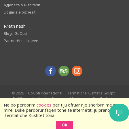
Agjensitë & Rishitësit
Llogaria e biznesit
Rreth nesh
Blogu GoOpti
Partnerët e shitjeve
© 2026
GoOpti internacional
Termat dhe Kushtet e GoOpti
Politika e privatësisë
Rezervo më herët – rregullat dhe kushtet
Ne po përdorim
cookies
për t'ju ofruar një shërbim më të
mirë. Duke përdorur faqen tonë të internetit, ju pranoni
💬
Termat dhe Kushtet tona.
OK