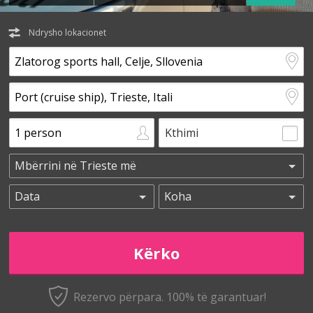
Ndrysho lokacionet
Kthimi
Rezervo përpara. 100% të garantuar!