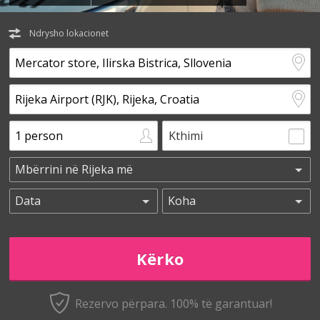
Ndrysho lokacionet
Kthimi
Rezervo përpara. 100% të garantuar!