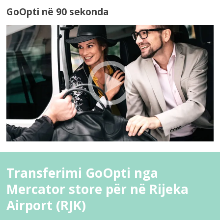
GoOpti në 90 sekonda
Transferimi GoOpti nga
Mercator store për në Rijeka
Airport (RJK)