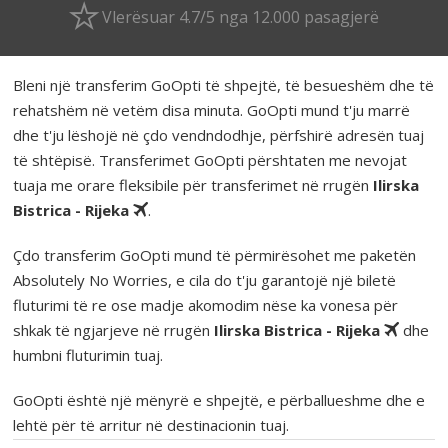
Vlerësuar 4.7/5 nga 12.000 pasagjerë
Bleni një transferim GoOpti të shpejtë, të besueshëm dhe të
rehatshëm në vetëm disa minuta. GoOpti mund t'ju marrë
dhe t'ju lëshojë në çdo vendndodhje, përfshirë adresën tuaj
të shtëpisë. Transferimet GoOpti përshtaten me nevojat
tuaja me orare fleksibile për transferimet në rrugën
Ilirska
Bistrica - Rijeka
.
Çdo transferim GoOpti mund të përmirësohet me paketën
Absolutely No Worries, e cila do t'ju garantojë një biletë
fluturimi të re ose madje akomodim nëse ka vonesa për
shkak të ngjarjeve në rrugën
Ilirska Bistrica - Rijeka
dhe
humbni fluturimin tuaj.
GoOpti është një mënyrë e shpejtë, e përballueshme dhe e
lehtë për të arritur në destinacionin tuaj.