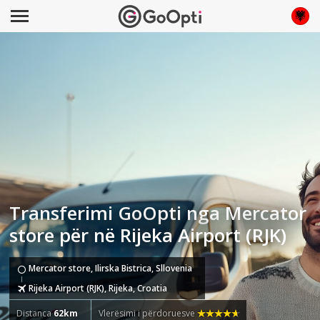
Transferimi GoOpti nga Mercator
store për në Rijeka Airport (RJK)
Mercator store, Ilirska Bistrica, Sllovenia
Rijeka Airport (RJK), Rijeka, Croatia
Distanca
62km
Vlerësimi i përdoruesve