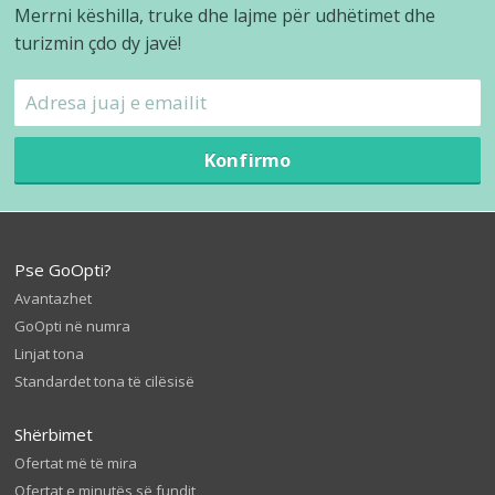
Merrni këshilla, truke dhe lajme për udhëtimet dhe
turizmin çdo dy javë!
Konfirmo
Pse GoOpti?
Avantazhet
GoOpti në numra
Linjat tona
Standardet tona të cilësisë
Shërbimet
Ofertat më të mira
Ofertat e minutës së fundit