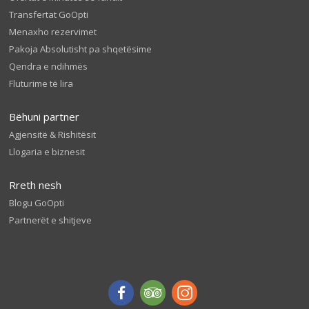
Transfertat GoOpti
Menaxho rezervimet
Pakoja Absolutisht pa shqetësime
Qendra e ndihmës
Fluturime të lira
Bëhuni partner
Agjensitë & Rishitësit
Llogaria e biznesit
Rreth nesh
Blogu GoOpti
Partnerët e shitjeve