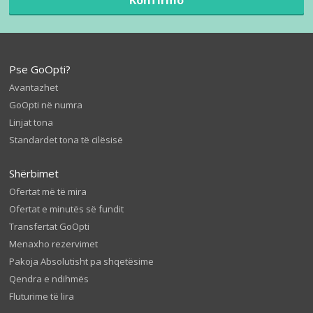
Pse GoOpti?
Avantazhet
GoOpti në numra
Linjat tona
Standardet tona të cilësisë
Shërbimet
Ofertat më të mira
Ofertat e minutës së fundit
Transfertat GoOpti
Menaxho rezervimet
Pakoja Absolutisht pa shqetësime
Qendra e ndihmës
Fluturime të lira