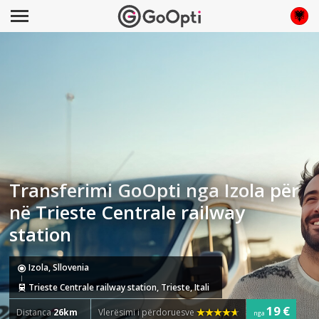
Transferimi GoOpti nga Izola për
në Trieste Centrale railway
station
Izola, Sllovenia
Trieste Centrale railway station, Trieste, Itali
19 €
Distanca
26km
Vlerësimi i përdoruesve
nga