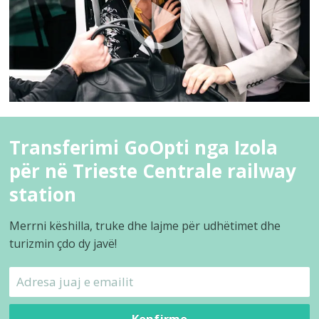
Transferimi GoOpti nga Izola
për në Trieste Centrale railway
station
Merrni këshilla, truke dhe lajme për udhëtimet dhe
turizmin çdo dy javë!
Konfirmo