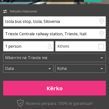
Ndrysho lokacionet
Kthimi
Rezervo përpara. 100% të garantuar!