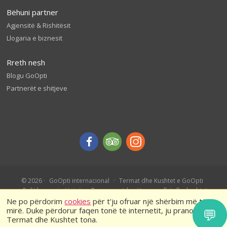
Bëhuni partner
Agjensitë & Rishitësit
Llogaria e biznesit
Rreth nesh
Blogu GoOpti
Partnerët e shitjeve
© 2026
GoOpti internacional
Termat dhe Kushtet e GoOpti
Politika e privatësisë
Rezervo më herët – rregullat dhe kushtet
Ne po përdorim
cookies
për t'ju ofruar një shërbim më të
mirë. Duke përdorur faqen tonë të internetit, ju pranoni
💬
Termat dhe Kushtet tona.