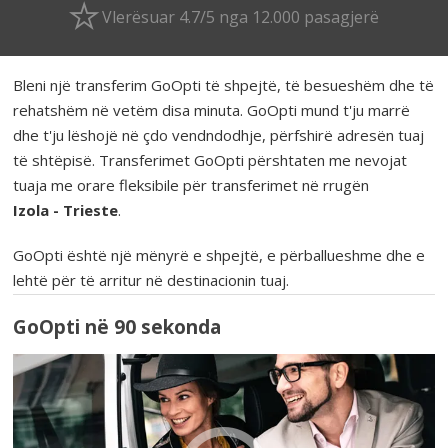
Vlerësuar 4.7/5 nga 12.000 pasagjerë
Bleni një transferim GoOpti të shpejtë, të besueshëm dhe të
rehatshëm në vetëm disa minuta. GoOpti mund t'ju marrë
dhe t'ju lëshojë në çdo vendndodhje, përfshirë adresën tuaj
të shtëpisë. Transferimet GoOpti përshtaten me nevojat
tuaja me orare fleksibile për transferimet në rrugën
Izola - Trieste
.
GoOpti është një mënyrë e shpejtë, e përballueshme dhe e
lehtë për të arritur në destinacionin tuaj.
GoOpti në 90 sekonda