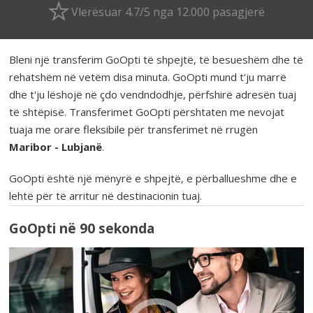
Vlerësuar 4.7/5 nga 12.000 pasagjerë
Bleni një transferim GoOpti të shpejtë, të besueshëm dhe të
rehatshëm në vetëm disa minuta. GoOpti mund t'ju marrë
dhe t'ju lëshojë në çdo vendndodhje, përfshirë adresën tuaj
të shtëpisë. Transferimet GoOpti përshtaten me nevojat
tuaja me orare fleksibile për transferimet në rrugën
Maribor - Lubjanë
.
GoOpti është një mënyrë e shpejtë, e përballueshme dhe e
lehtë për të arritur në destinacionin tuaj.
GoOpti në 90 sekonda