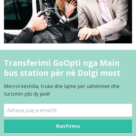
Transferimi GoOpti nga Main
bus station për në Dolgi most
Merrni këshilla, truke dhe lajme për udhëtimet dhe
turizmin çdo dy javë!
Konfirmo