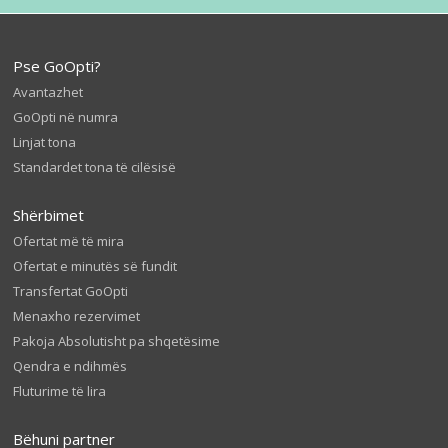
Pse GoOpti?
Avantazhet
GoOpti në numra
Linjat tona
Standardet tona të cilësisë
Shërbimet
Ofertat më të mira
Ofertat e minutës së fundit
Transfertat GoOpti
Menaxho rezervimet
Pakoja Absolutisht pa shqetësime
Qendra e ndihmës
Fluturime të lira
Bëhuni partner