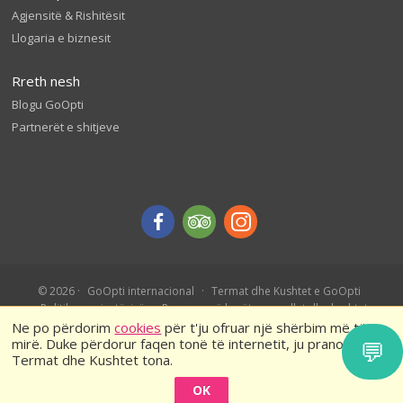
Agjensitë & Rishitësit
Llogaria e biznesit
Rreth nesh
Blogu GoOpti
Partnerët e shitjeve
© 2026
GoOpti internacional
Termat dhe Kushtet e GoOpti
Politika e privatësisë
Rezervo më herët – rregullat dhe kushtet
Ne po përdorim
cookies
për t'ju ofruar një shërbim më të
mirë. Duke përdorur faqen tonë të internetit, ju pranoni
💬
Termat dhe Kushtet tona.
OK