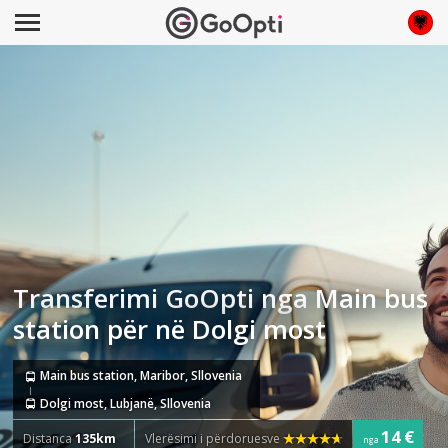
Transferimi GoOpti nga Main bus
station për në Dolgi most
Main bus station, Maribor, Sllovenia
Dolgi most, Lubjanë, Sllovenia
14 €
Distanca
135km
Vlerësimi i përdoruesve
nga