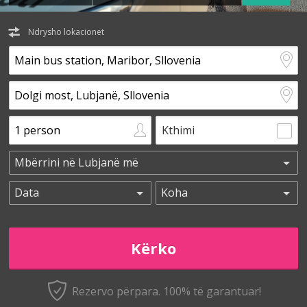
Ndrysho lokacionet
Kthimi
Rezervo përpara. 100% të garantuar!