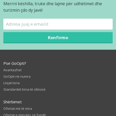
Merrni këshilla, truke dhe lajme për udhëtimet dhe
turizmin çdo dy javë!
Konfirmo
Pse GoOpti?
Avantazhet
GoOpti në numra
Linjat tona
Standardet tona të cilësisë
Shërbimet
Ofertat më të mira
Ofertat e minutës së fundit