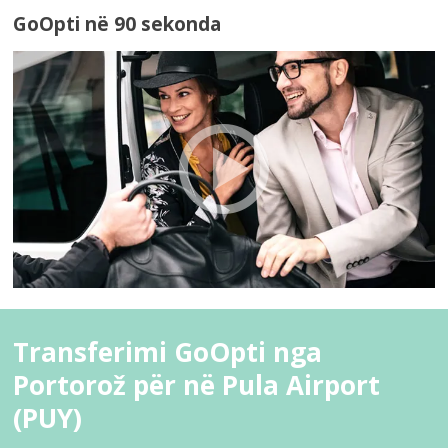
GoOpti në 90 sekonda
Transferimi GoOpti nga
Portorož për në Pula Airport
(PUY)