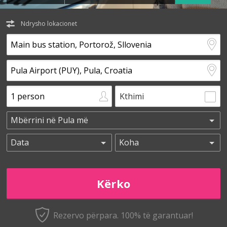
Ndrysho lokacionet
Kthimi
Rezervo përpara. 100% të garantuar!