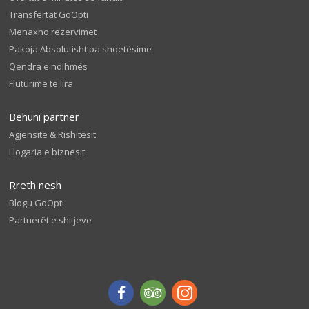
Transfertat GoOpti
Menaxho rezervimet
Pakoja Absolutisht pa shqetësime
Qendra e ndihmës
Fluturime të lira
Bëhuni partner
Agjensitë & Rishitësit
Llogaria e biznesit
Rreth nesh
Blogu GoOpti
Partnerët e shitjeve