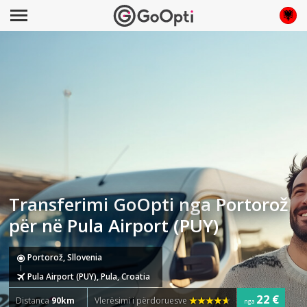
Transferimi GoOpti nga Portorož
për në Pula Airport (PUY)
Portorož, Sllovenia
Pula Airport (PUY), Pula, Croatia
22 €
Distanca
90km
Vlerësimi i përdoruesve
nga