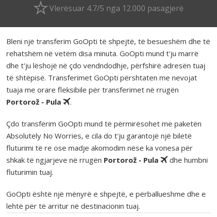
Vlerësuar 4.7/5 nga 12.000 pasagjerë
Bleni një transferim GoOpti të shpejtë, të besueshëm dhe të
rehatshëm në vetëm disa minuta. GoOpti mund t'ju marrë
dhe t'ju lëshojë në çdo vendndodhje, përfshirë adresën tuaj
të shtëpisë. Transferimet GoOpti përshtaten me nevojat
tuaja me orare fleksibile për transferimet në rrugën
Portorož - Pula
.
Çdo transferim GoOpti mund të përmirësohet me paketën
Absolutely No Worries, e cila do t'ju garantojë një biletë
fluturimi të re ose madje akomodim nëse ka vonesa për
shkak të ngjarjeve në rrugën
Portorož - Pula
dhe humbni
fluturimin tuaj.
GoOpti është një mënyrë e shpejtë, e përballueshme dhe e
lehtë për të arritur në destinacionin tuaj.