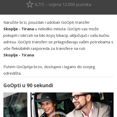
4,7/5 – ocjena 12.000 putnika
Naručite brzi, pouzdan i udoban GoOpti transfer
Skoplje - Tirana
u nekoliko minuta. GoOpti vas može
pokupiti i iskrcati na bilo kojoj lokaciji, uključujući i vašu kućnu
adresu. GoOpti transferi se prilagođavaju vašim potrebama s
više fleksibilnih rasporeda za transfere na ruti
Skoplje - Tirana
.
Putem GoOptija brzo, dostupno i lagano do svojeg
odredišta.
GoOpti u 90 sekundi