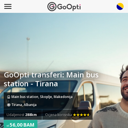
GoOpti transferi: Main bus
station - Tirana
Main bus station, Skoplje, Makedonija
Tirana, Albanija
Udaljenost
288km
Ocjena korisnika
56,00 BAM
od