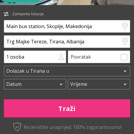
Zamijenite lokacije
Povratak
Rezervišite unaprijed.
100% zagarantovano!