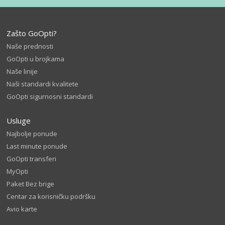
Zašto GoOpti?
Naše prednosti
GoOpti u brojkama
Naše linije
Naši standardi kvalitete
GoOpti sigurnosni standardi
Usluge
Najbolje ponude
Last minute ponude
GoOpti transferi
MyOpti
Paket Bez brige
Centar za korisničku podršku
Avio karte