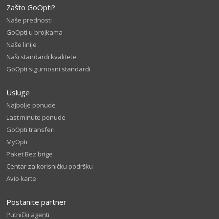
Zašto GoOpti?
Naše prednosti
GoOpti u brojkama
Naše linije
Naši standardi kvalitete
GoOpti sigurnosni standardi
Usluge
Najbolje ponude
Last minute ponude
GoOpti transferi
MyOpti
Paket Bez brige
Centar za korisničku podršku
Avio karte
Postanite partner
Putnički agenti