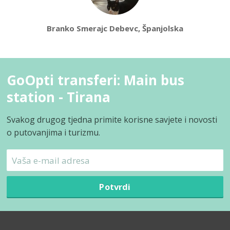
Branko Smerajc Debevc, Španjolska
GoOpti transferi: Main bus
station - Tirana
Svakog drugog tjedna primite korisne savjete i novosti
o putovanjima i turizmu.
Potvrdi