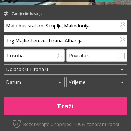
Zamijenite lokacije
Povratak
Rezervirajte unaprijed.
100% zagarantirano!