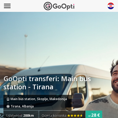
GoOpti transferi: Main bus
station - Tirana
Main bus station, Skoplje, Makedonija
Tirana, Albanija
28 €
Udaljenost
288km
Ocjena korisnika
od