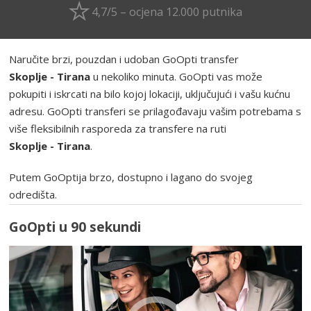
4,7/5 – ocjena 12.000 putnika
Naručite brzi, pouzdan i udoban GoOpti transfer
Skoplje - Tirana
u nekoliko minuta. GoOpti vas može
pokupiti i iskrcati na bilo kojoj lokaciji, uključujući i vašu kućnu
adresu. GoOpti transferi se prilagođavaju vašim potrebama s
više fleksibilnih rasporeda za transfere na ruti
Skoplje - Tirana
.
Putem GoOptija brzo, dostupno i lagano do svojeg
odredišta.
GoOpti u 90 sekundi