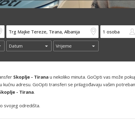
ransfer
Skoplje - Tirana
u nekoliko minuta. GoOpti vas može pokupi
 i vašu kućnu adresu. GoOpti transferi se prilagođavaju vašim potreba
Skoplje - Tirana
.
o svojeg odredišta.