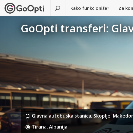
Kako funkcioniše?
Za ko
GoOpti transferi: Gla
Glavna autobuska stanica, Skoplje, Makedon
Tirana, Albanija