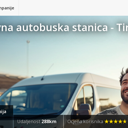
mpanije
vna autobuska stanica - T
ija
Udaljenost
288km
Ocjena korisnika