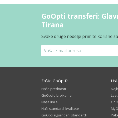
GoOpti transferi: Gla
Tirana
Svake druge nedelje primite korisne sav
Zašto GoOpti?
Usl
Naše prednosti
Naj
GoOpti u brojkama
Las
Naše linije
GoOp
Naši standardi kvalitete
MyO
GoOpti sigurnosni standardi
Pake