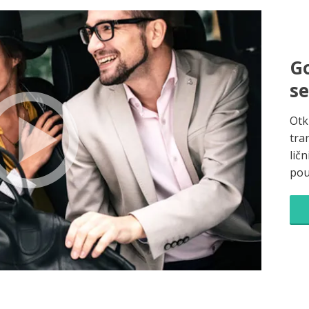
Go
s
Otk
tra
ličn
pou