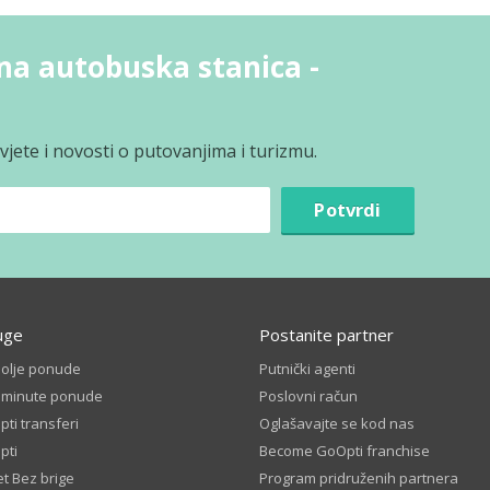
vna autobuska stanica -
jete i novosti o putovanjima i turizmu.
Potvrdi
uge
Postanite partner
bolje ponude
Putnički agenti
t minute ponude
Poslovni račun
ti transferi
Oglašavajte se kod nas
pti
Become GoOpti franchise
t Bez brige
Program pridruženih partnera