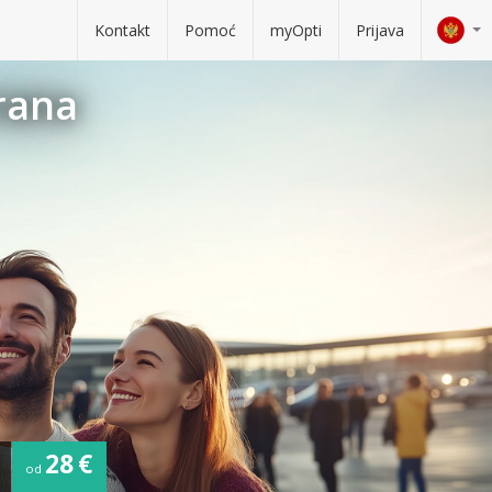
Kontakt
Pomoć
myOpti
Prijava
irana
28 €
od