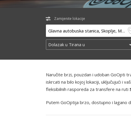
Zamijenite lokacije
Naručite brzi, pouzdan i udoban GoOpti t
iskrcati na bilo kojoj lokaciji, uključujući
fleksibilnih rasporeda za transfere na ruti
Putem GoOptija brzo, dostupno i lagano d