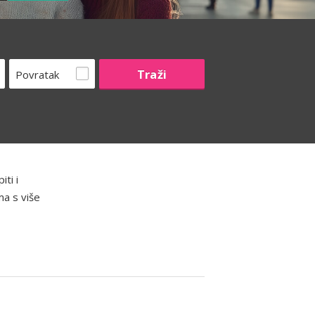
Povratak
ti i
ma s više