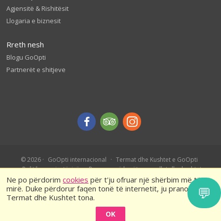
Agjensitë & Rishitësit
Llogaria e biznesit
Rreth nesh
Blogu GoOpti
Partnerët e shitjeve
© 2026
GoOpti internacional
Termat dhe Kushtet e GoOpti
Politika e privatësisë
Rezervo më herët – rregullat dhe kushtet
Ne po përdorim
cookies
për t'ju ofruar një shërbim më të
mirë. Duke përdorur faqen tonë të internetit, ju pranoni
💬
Termat dhe Kushtet tona.
OK