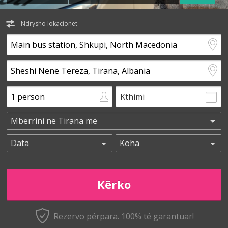
Ndrysho lokacionet
Kthimi
Rezervo përpara. 100% të garantuar!