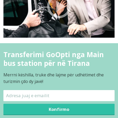
Transferimi GoOpti nga Main
bus station për në Tirana
Merrni këshilla, truke dhe lajme për udhëtimet dhe
turizmin çdo dy javë!
Konfirmo