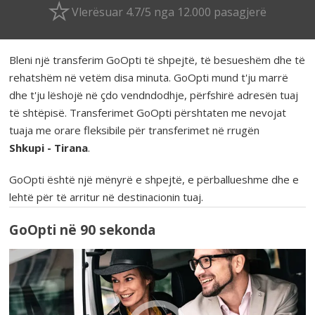
Vlerësuar 4.7/5 nga 12.000 pasagjerë
Bleni një transferim GoOpti të shpejtë, të besueshëm dhe të
rehatshëm në vetëm disa minuta. GoOpti mund t'ju marrë
dhe t'ju lëshojë në çdo vendndodhje, përfshirë adresën tuaj
të shtëpisë. Transferimet GoOpti përshtaten me nevojat
tuaja me orare fleksibile për transferimet në rrugën
Shkupi - Tirana
.
GoOpti është një mënyrë e shpejtë, e përballueshme dhe e
lehtë për të arritur në destinacionin tuaj.
GoOpti në 90 sekonda