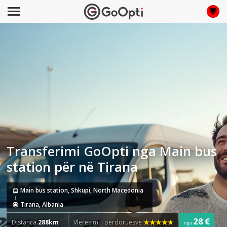
Transferimi GoOpti nga Main bus
station për në Tirana
Main bus station, Shkupi, North Macedonia
Tirana, Albania
28 €
Distanca
288km
Vlerësimi i përdoruesve
nga