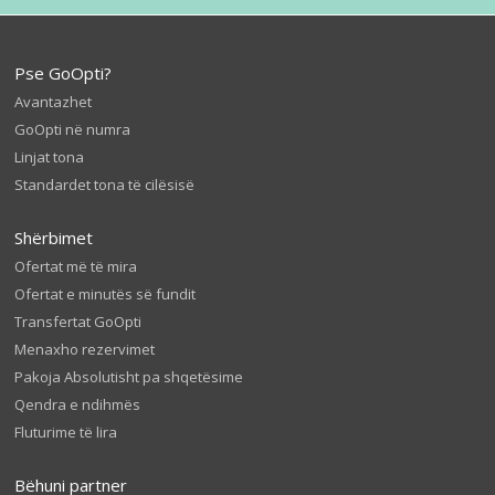
Pse GoOpti?
Avantazhet
GoOpti në numra
Linjat tona
Standardet tona të cilësisë
Shërbimet
Ofertat më të mira
Ofertat e minutës së fundit
Transfertat GoOpti
Menaxho rezervimet
Pakoja Absolutisht pa shqetësime
Qendra e ndihmës
Fluturime të lira
Bëhuni partner