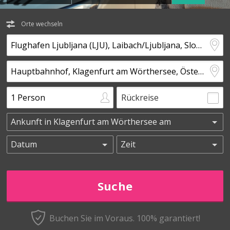
Orte wechseln
Rückreise
Buchen Sie im Voraus.
100% garantiert!