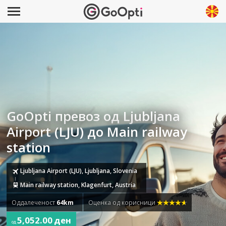
GoOpti превоз од Ljubljana
Airport (LJU) до Main railway
station
Ljubljana Airport (LJU), Ljubljana, Slovenia
Main railway station, Klagenfurt, Austria
Оддалеченост
64km
Оценка од корисници
5,052.00 ден
од