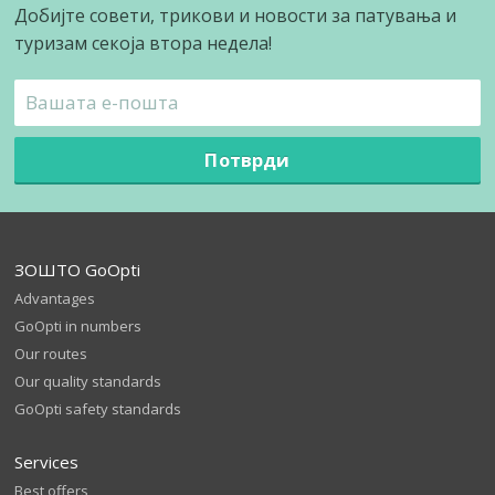
Добијте совети, трикови и новости за патувања и
туризам секоја втора недела!
Потврди
ЗОШТО GoOpti
Advantages
GoOpti in numbers
Our routes
Our quality standards
GoOpti safety standards
Services
Best offers