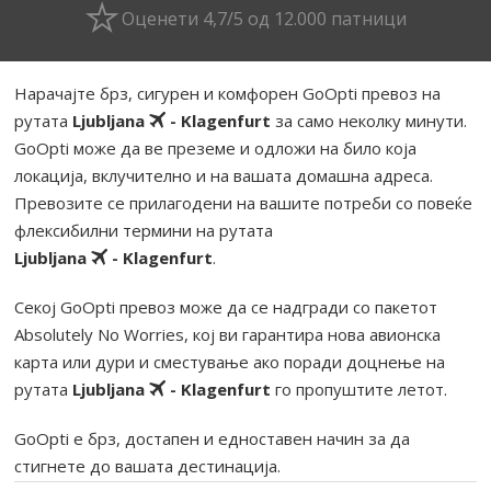
Оценети 4,7/5 од 12.000 патници
Нарачајте брз, сигурен и комфорен GoOpti превоз на
рутата
Ljubljana
- Klagenfurt
за само неколку минути.
GoOpti може да ве преземе и одложи на било која
локација, вклучително и на вашата домашна адреса.
Превозите се прилагодени на вашите потреби со повеќе
флексибилни термини на рутата
Ljubljana
- Klagenfurt
.
Секој GoOpti превоз може да се надгради со пакетот
Absolutely No Worries, кој ви гарантира нова авионска
карта или дури и сместување ако поради доцнење на
рутата
Ljubljana
- Klagenfurt
го пропуштите летот.
GoOpti е брз, достапен и едноставен начин за да
стигнете до вашата дестинација.