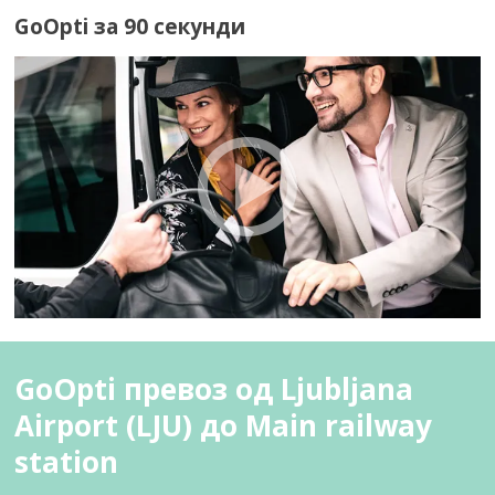
GoOpti за 90 секунди
GoOpti превоз од Ljubljana
Airport (LJU) до Main railway
station