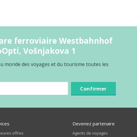
are ferroviaire Westbahnhof
oOpti, Vošnjakova 1
 du monde des voyages et du tourisme toutes les
Confirmer
vices
Devenez partenaire
leures offres
Agents de voyages