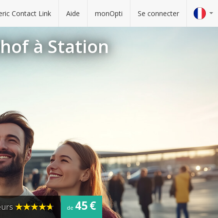
ric Contact Link
Aide
monOpti
Se connecter
hof à Station
45 €
teurs
de