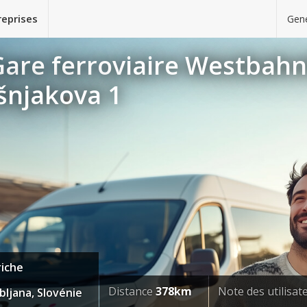
reprises
Gene
Gare ferroviaire Westbahn
šnjakova 1
riche
Distance
378km
Note des utilisa
bljana, Slovénie