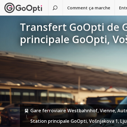
Comment ça marche
Ent
Transfert GoOpti de 
principale GoOpti, Vo
Gare ferroviaire Westbahnhof, Vienne, Aut
Station principale GoOpti, Vošnjakova 1, Lju