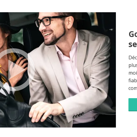
Go
s
Déc
plu
moi
fia
co