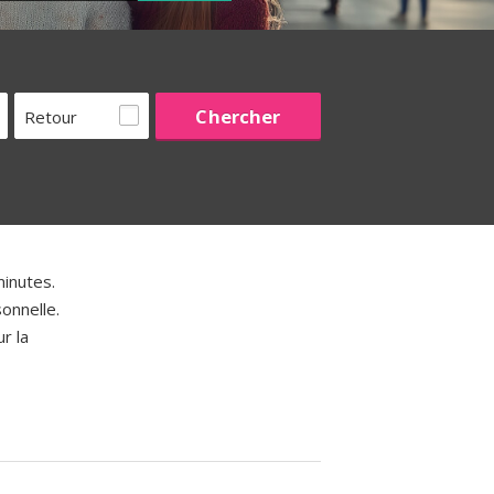
Retour
inutes.
onnelle.
r la