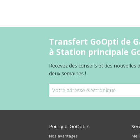
Transfert GoOpti de G
à Station principale G
Recevez des conseils et des nouvelles
deux semaines !
Pourquoi GoOpti ?
Ser
Nos avantages
Meil