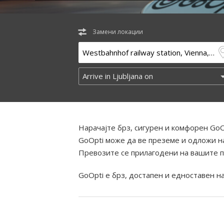
Замени локации
Нарачајте брз, сигурен и комфорен GoO
GoOpti може да ве преземе и одложи на
Превозите се прилагодени на вашите п
GoOpti е брз, достапен и едноставен н