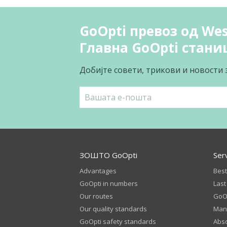
GoOpti превоз од Wes
Главна GoOpti стани
Добијте совети, трикови и новости 
ЗОШТО GoOpti
Ser
Advantages
Best
GoOpti in numbers
Last
Our routes
GoOp
Our quality standards
Man
GoOpti safety standards
Abso