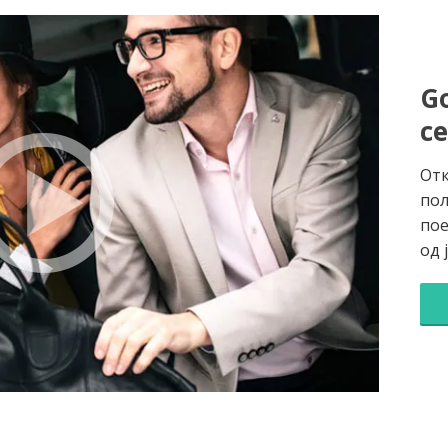
Go
с
Отк
пол
пое
од 