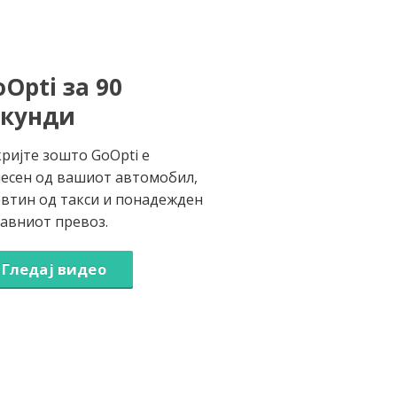
Opti за 90
екунди
ријте зошто GoOpti е
есен од вашиот автомобил,
втин од такси и понадежден
јавниот превоз.
Гледај видео