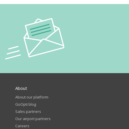
About
About our platform
GoOpti blog
Sales partners
Our airport partners
Careers