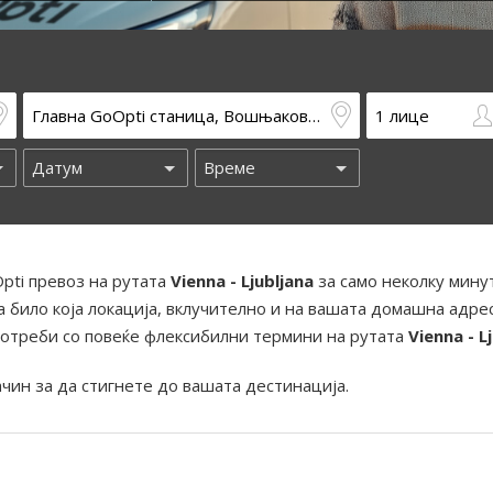
pti превоз на рутата
Vienna - Ljubljana
за само неколку мину
 било која локација, вклучително и на вашата домашна адрес
отреби со повеќе флексибилни термини на рутата
Vienna - L
ачин за да стигнете до вашата дестинација.