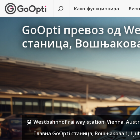
Како функционира
Биз
GoOpti превоз од We
станица, Вошњакова
Westbahnhof railway station, Vienna, Austr
Главна GoOpti станица, Вошњакова 1, Ljubl