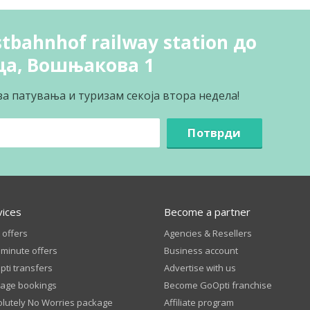
tbahnhof railway station до
ца, Вошњакова 1
за патувања и туризам секоја втора недела!
Потврди
vices
Become a partner
 offers
Agencies & Resellers
 minute offers
Business account
ti transfers
Advertise with us
age bookings
Become GoOpti franchise
lutely No Worries package
Affiliate program