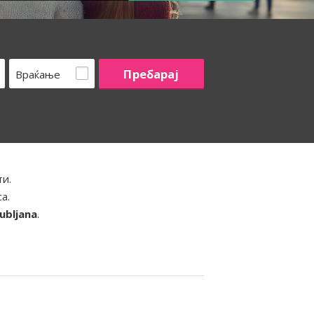
Враќање
ти.
а.
jubljana
.