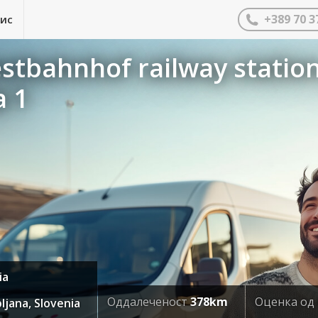
+389 70 3
нис
stbahnhof railway statio
 1
ia
Оддалеченост
378km
Оценка од
jana, Slovenia