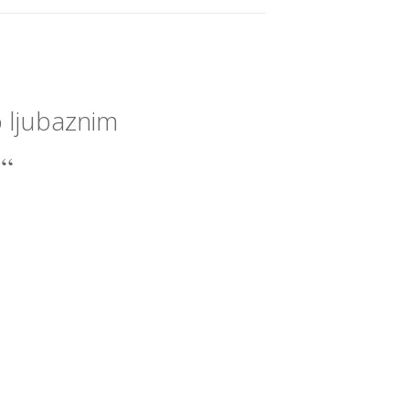
o ljubaznim
.