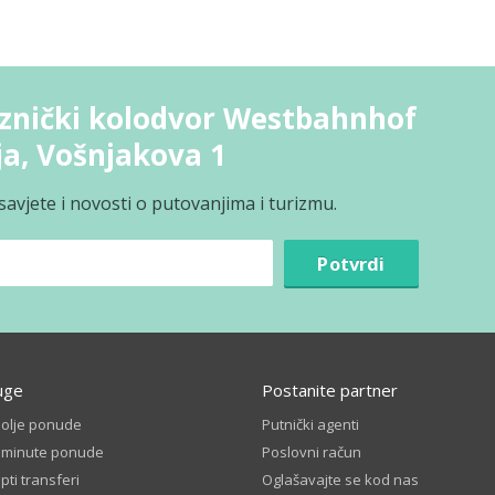
jeznički kolodvor Westbahnhof
ja, Vošnjakova 1
avjete i novosti o putovanjima i turizmu.
Potvrdi
uge
Postanite partner
bolje ponude
Putnički agenti
t minute ponude
Poslovni račun
ti transferi
Oglašavajte se kod nas