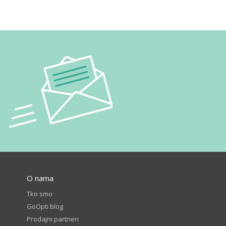
O nama
Tko smo
GoOpti blog
Prodajni partneri