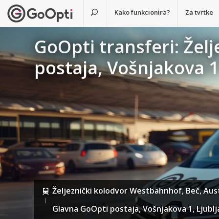
Kako funkcionira?
Za tvrtke
GoOpti transferi: Žel
postaja, Vošnjakova 
Željeznički kolodvor Westbahnhof, Beč, Aust
Glavna GoOpti postaja, Vošnjakova 1, Ljublj