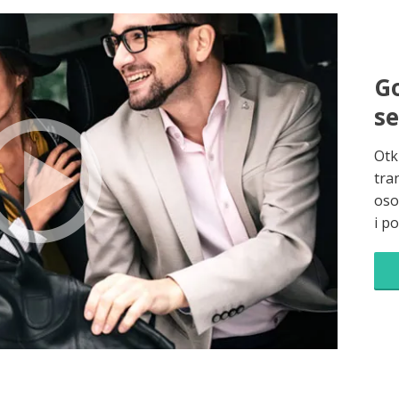
Go
s
Otk
tra
oso
i p