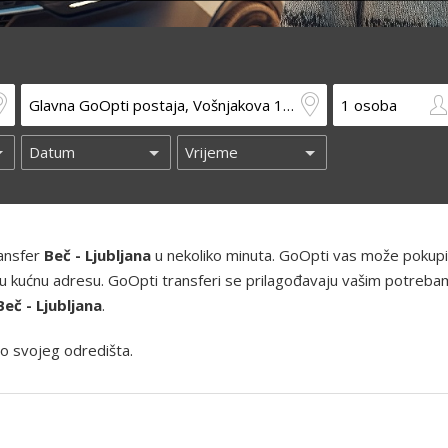
ransfer
Beč - Ljubljana
u nekoliko minuta. GoOpti vas može pokupit
 i vašu kućnu adresu. GoOpti transferi se prilagođavaju vašim potreba
Beč - Ljubljana
.
o svojeg odredišta.