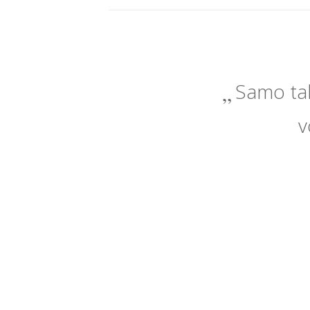
Samo tak
v