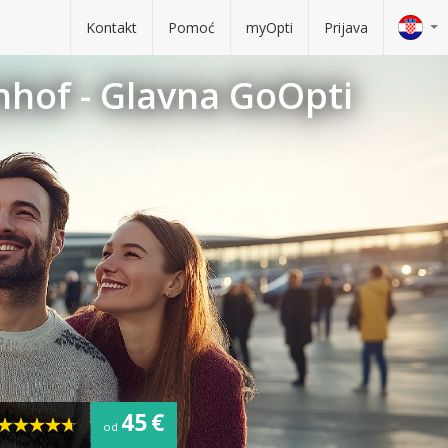
Kontakt
Pomoć
myOpti
Prijava
nhof - Glavna GoOpti
45 €
od