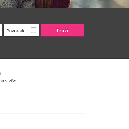
Povratak
i i
ma s više