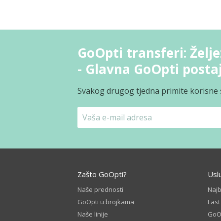
GoOpti transferi: Žel
- Glavna GoOpti posta
Svakog drugog tjedna primite korisne s
Zašto GoOpti?
Usl
Naše prednosti
Naj
GoOpti u brojkama
Las
Naše linije
GoOp