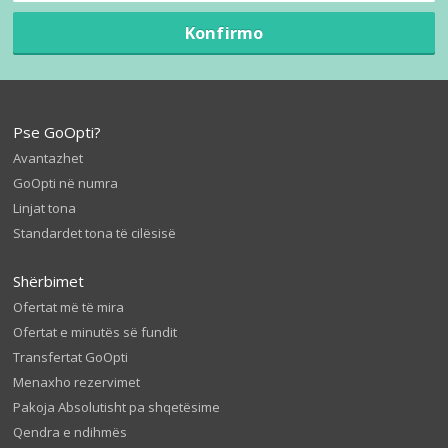
Konfirmo
Pse GoOpti?
Avantazhet
GoOpti në numra
Linjat tona
Standardet tona të cilësisë
Shërbimet
Ofertat më të mira
Ofertat e minutës së fundit
Transfertat GoOpti
Menaxho rezervimet
Pakoja Absolutisht pa shqetësime
Qendra e ndihmës