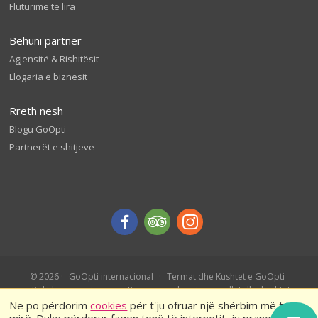
Fluturime të lira
Bëhuni partner
Agjensitë & Rishitësit
Llogaria e biznesit
Rreth nesh
Blogu GoOpti
Partnerët e shitjeve
© 2026
GoOpti internacional
Termat dhe Kushtet e GoOpti
Politika e privatësisë
Rezervo më herët – rregullat dhe kushtet
Ne po përdorim
cookies
për t'ju ofruar një shërbim më të