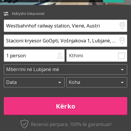
Ndrysho lokacionet
Kthimi
Rezervo përpara. 100% të garantuar!