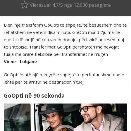
Vlerësuar 4.7/5 nga 12.000 pasagjerë
Bleni një transferim GoOpti të shpejtë, të besueshëm dhe të
rehatshëm në vetëm disa minuta. GoOpti mund t'ju marrë
dhe t'ju lëshojë në çdo vendndodhje, përfshirë adresën tuaj
të shtëpisë. Transferimet GoOpti përshtaten me nevojat
tuaja me orare fleksibile për transferimet në rrugën
Vienë - Lubjanë
.
GoOpti është një mënyrë e shpejtë, e përballueshme dhe e
lehtë për të arritur në destinacionin tuaj.
GoOpti në 90 sekonda