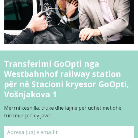
Transferimi GoOpti nga
Westbahnhof railway station
për në Stacioni kryesor GoOpti,
Vošnjakova 1
Merrni këshilla, truke dhe lajme për udhëtimet dhe
turizmin çdo dy javë!