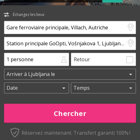
Échangez les lieux
Retour
Réservez maintenant.
Transfert garanti 100% !