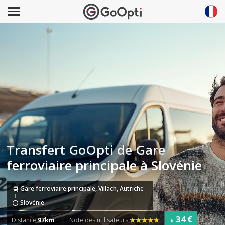
Transfert GoOpti de Gare
ferroviaire principale à Slovénie
Gare ferroviaire principale, Villach, Autriche
Slovénie
34 €
Distance
97km
Note des utilisateurs
de