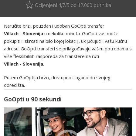
Ocijenjeni 4,7/5 od 12.000 putnika
Naručite brzi, pouzdan i udoban GoOpti transfer
Villach - Slovenija
u nekoliko minuta. GoOpti vas može
pokupiti i iskrcati na bilo kojoj lokaciji, uključujući i vašu kućnu
adresu. GoOpti transferi se prilagođavaju vašim potrebama s
više fleksibilnih rasporeda za transfere na ruti
Villach - Slovenija
.
Putem GoOptija brzo, dostupno i lagano do svojeg
odredišta.
GoOpti u 90 sekundi