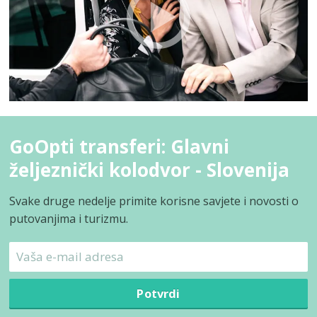
GoOpti transferi: Glavni
željeznički kolodvor - Slovenija
Svake druge nedelje primite korisne savjete i novosti o
putovanjima i turizmu.
Potvrdi