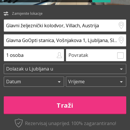
Zamijenite lokacije
Povratak
Rezervisaj unaprijed.
100% zagarantirano!