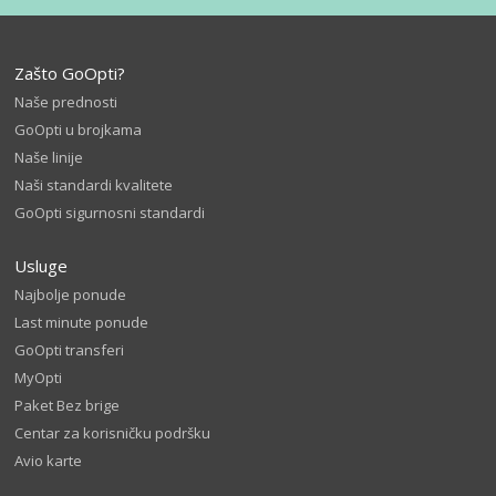
Zašto GoOpti?
Naše prednosti
GoOpti u brojkama
Naše linije
Naši standardi kvalitete
GoOpti sigurnosni standardi
Usluge
Najbolje ponude
Last minute ponude
GoOpti transferi
MyOpti
Paket Bez brige
Centar za korisničku podršku
Avio karte