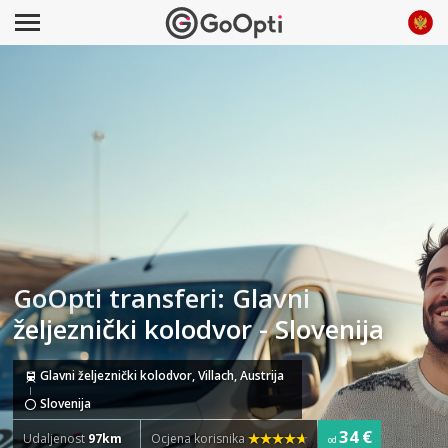
GoOpti transferi: Glavni
željeznički kolodvor - Slovenija
Glavni željeznički kolodvor, Villach, Austrija
Slovenija
34 €
Udaljenost
97km
Ocjena korisnika
od