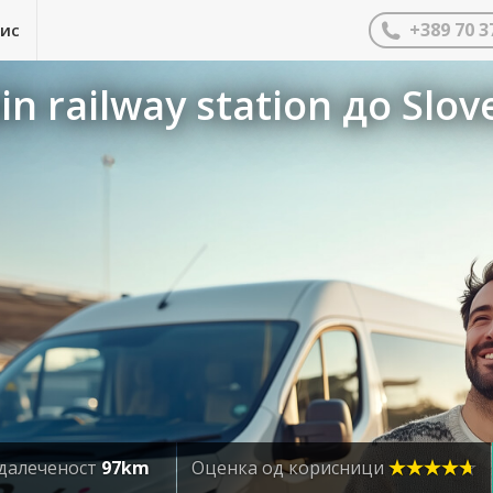
+389 70 3
нис
n railway station до Slov
далеченост
97km
Оценка од корисници