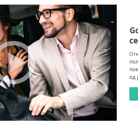
Go
с
Отк
пол
пое
од 