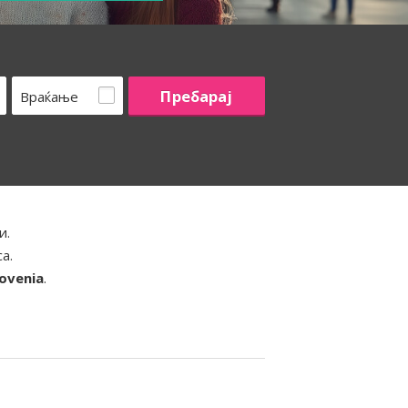
Враќање
и.
а.
lovenia
.