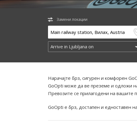
Замени локации
Нарачајте брз, сигурен и комфорен GoO
GoOpti може да ве преземе и одложи на
Превозите се прилагодени на вашите п
GoOpti е брз, достапен и едноставен н