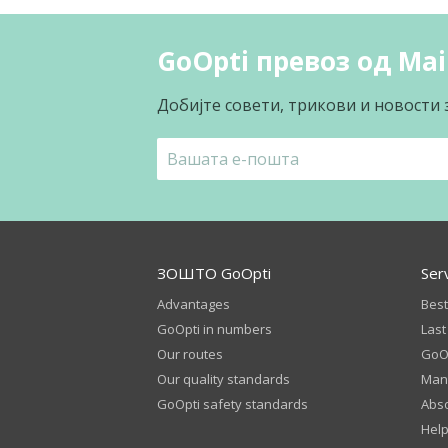
GoOpti превоз од Main
Добијте совети, трикови и новости 
ЗОШТО GoOpti
Ser
Advantages
Best
GoOpti in numbers
Last
Our routes
GoOp
Our quality standards
Man
GoOpti safety standards
Abso
Help