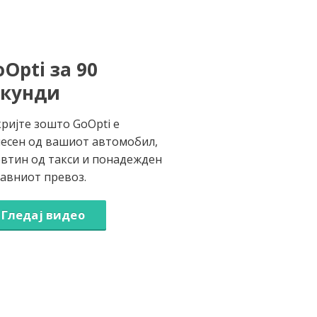
Opti за 90
екунди
ријте зошто GoOpti е
есен од вашиот автомобил,
втин од такси и понадежден
јавниот превоз.
Гледај видео