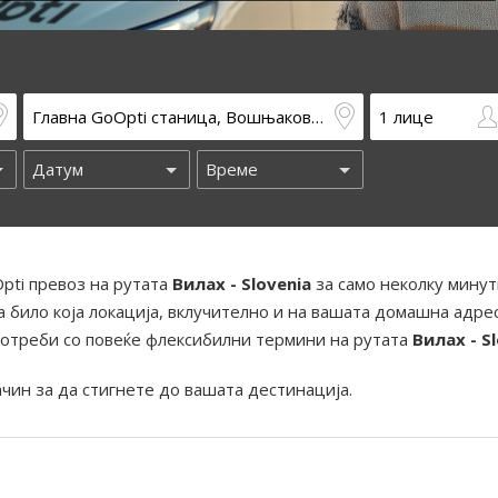
pti превоз на рутата
Вилах - Slovenia
за само неколку минут
 било која локација, вклучително и на вашата домашна адрес
отреби со повеќе флексибилни термини на рутата
Вилах - S
ачин за да стигнете до вашата дестинација.