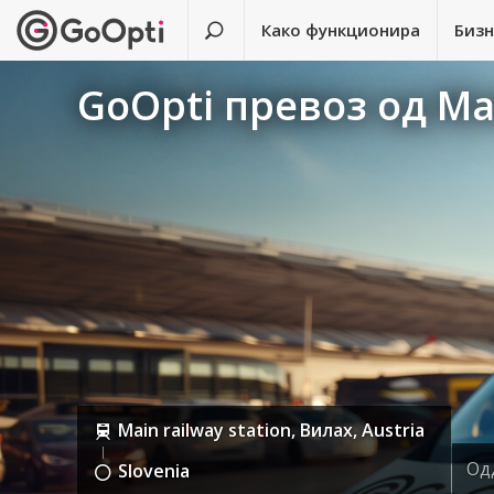
Како функционира
Биз
GoOpti превоз од Mai
Main railway station, Вилах, Austria
Од
Slovenia