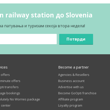
 railway station до Slovenia
за патувања и туризам секоја втора недела!
Потврди
vices
Become a partner
 offers
Agencies & Resellers
 minute offers
Business account
ti transfers
Advertise with us
age bookings
Become GoOpti franchise
lutely No Worries package
Affiliate program
 center
Loyalty program