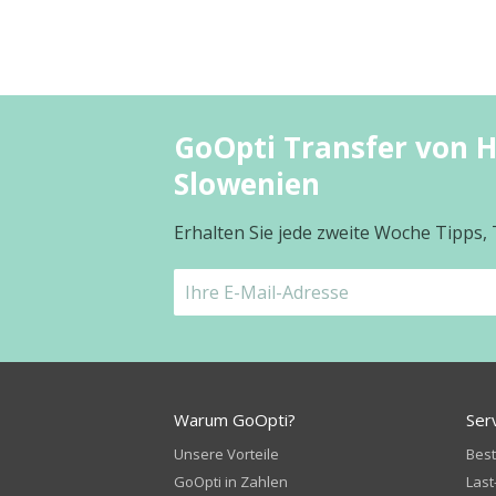
GoOpti Transfer von 
Slowenien
Erhalten Sie jede zweite Woche Tipps,
Warum GoOpti?
Ser
Unsere Vorteile
Bes
GoOpti in Zahlen
Last