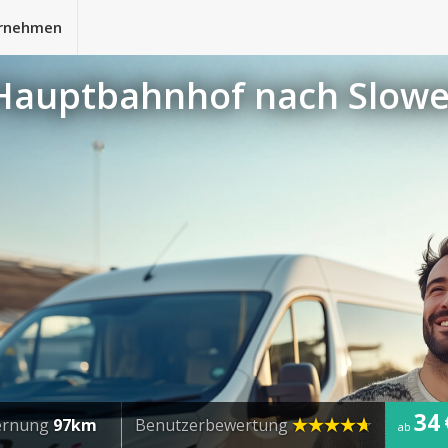
rnehmen
 Hauptbahnhof nach Slow
34 
ernung
97km
Benutzerbewertung
ab