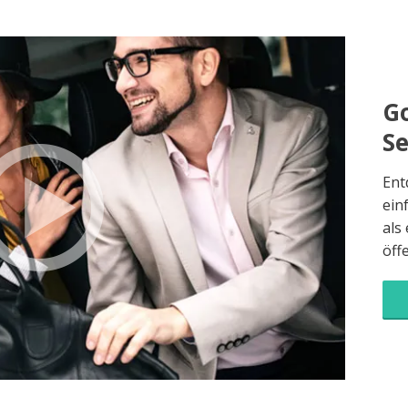
Go
S
Ent
ein
als
öff