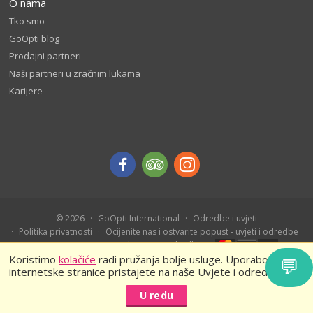
O nama
Tko smo
GoOpti blog
Prodajni partneri
Naši partneri u zračnim lukama
Karijere
© 2026
GoOpti International
Odredbe i uvjeti
Politika privatnosti
Ocijenite nas i ostvarite popust - uvjeti i odredbe
Rezervirajte unaprijed - uvijeti i odredbe
Koristimo
kolačiće
radi pružanja bolje usluge. Uporabom naše
💬
internetske stranice pristajete na naše Uvjete i odredbe.
U redu