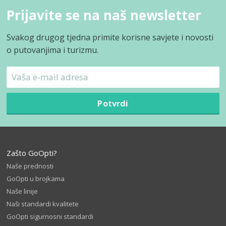
Prijavite se na naš newsletter
Svakog drugog tjedna primite korisne savjete i novosti
o putovanjima i turizmu.
Potvrdi
Zašto GoOpti?
Naše prednosti
GoOpti u brojkama
Naše linije
Naši standardi kvalitete
GoOpti sigurnosni standardi