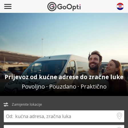
Prijevoz od kućne adrese do zračne luke
Povoljno · Pouzdano · Praktično
Zamijenite lokacije