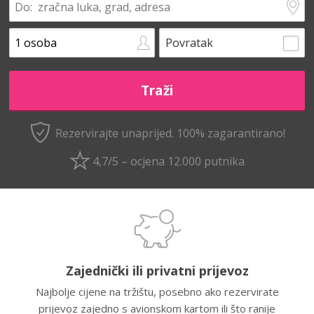
Povratak
Rezervirajte unaprijed.
100% zagarantirano!
4,7/5 – ocjena 12.000 putnika
Zajednički ili privatni prijevoz
Najbolje cijene na tržištu, posebno ako rezervirate
prijevoz zajedno s avionskom kartom ili što ranije