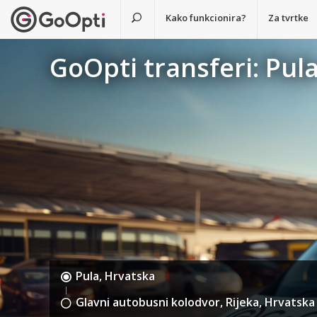
Kako funkcionira?
Za tvrtke
GoOpti transferi: Pul
Pula, Hrvatska
Glavni autobusni kolodvor, Rijeka, Hrvatska