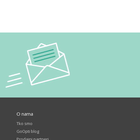
O nama
Tko smo
GoOpti blog
Prodajni partneri