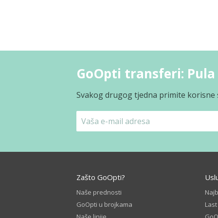
GoOpti transferi: Pula
Svakog drugog tjedna primite korisne s
Zašto GoOpti?
Usl
Naše prednosti
Naj
GoOpti u brojkama
Las
Naše linije
GoOp