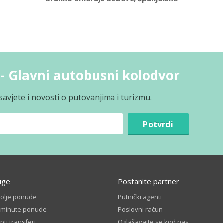
 - Glavni autobusni kolodvor
avjete i novosti o putovanjima i turizmu.
Potvrdi
uge
Postanite partner
bolje ponude
Putnički agenti
t minute ponude
Poslovni račun
ti transferi
Oglašavajte se kod nas