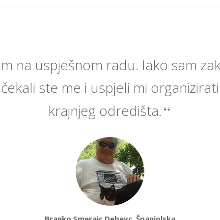
am na uspješnom radu. Iako sam zak
čekali ste me i uspjeli mi organizirat
krajnjeg odredišta.
Branko Smerajc Debevc, Španjolska