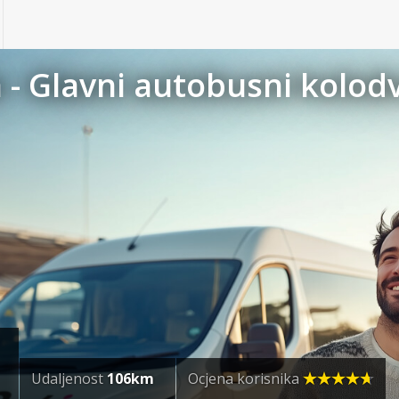
a - Glavni autobusni kolod
Udaljenost
106km
Ocjena korisnika