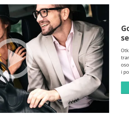
Go
s
Otk
tra
oso
i p