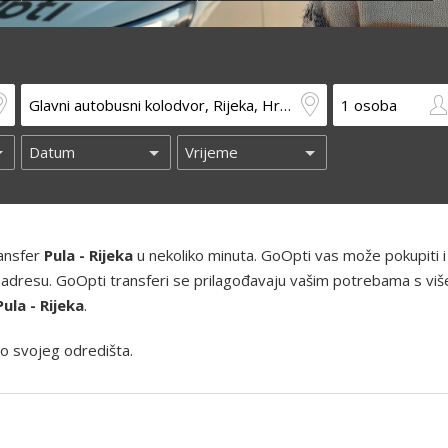
ransfer
Pula - Rijeka
u nekoliko minuta. GoOpti vas može pokupiti i 
ućnu adresu. GoOpti transferi se prilagođavaju vašim potrebama s viš
Pula - Rijeka
.
o svojeg odredišta.