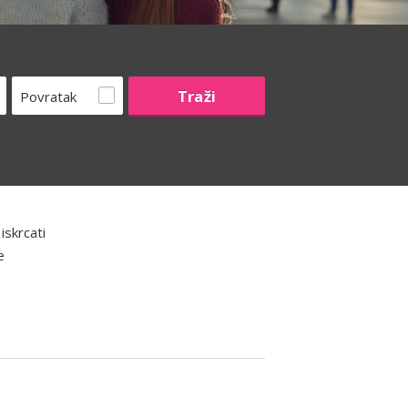
Povratak
iskrcati
e