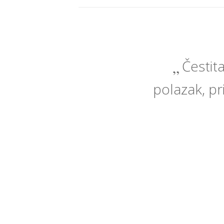
Čestit
polazak, pri