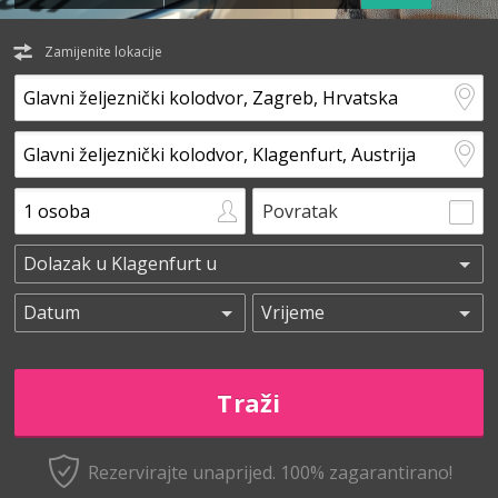
Zamijenite lokacije
Povratak
Rezervirajte unaprijed.
100% zagarantirano!