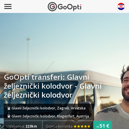
GoOpti transferi: Glavni
željeznički kolodvor - Glavni
željeznički kolodvor
Glavni željeznički kolodvor, Zagreb, Hrvatska
Glavni željeznički kolodvor, Klagenfurt, Austrija
51 €
Udaljenost
223km
Ocjena korisnika
od