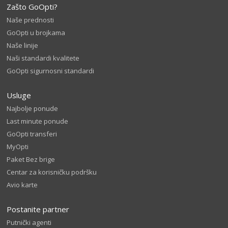
Zašto GoOpti?
Naše prednosti
GoOpti u brojkama
Naše linije
Naši standardi kvalitete
GoOpti sigurnosni standardi
Usluge
Najbolje ponude
Last minute ponude
GoOpti transferi
MyOpti
Paket Bez brige
Centar za korisničku podršku
Avio karte
Postanite partner
Putnički agenti