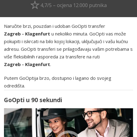
4,7/5 – ocjena 12.000 putnika
Naručite brzi, pouzdan i udoban GoOpti transfer
Zagreb - Klagenfurt
u nekoliko minuta. GoOpti vas može
pokupiti i iskrcati na bilo kojoj lokaciji, uključujući i vašu kućnu
adresu. GoOpti transferi se prilagođavaju vašim potrebama s
više fleksibilnih rasporeda za transfere na ruti
Zagreb - Klagenfurt
.
Putem GoOptija brzo, dostupno i lagano do svojeg
odredišta.
GoOpti u 90 sekundi