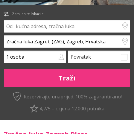
Zamijenite lokacije
Povratak
Rezervirajte unaprijed.
100% zagarantirano!
4,7/5 – ocjena 12.000 putnika
Zračna luka Zagreb Pleso